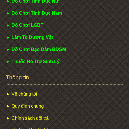
► Đồ Chơi Tình Dục Nữ
► Đồ Chơi Tình Dục Nam
► Đồ Chơi LGBT
► Làm To Dương Vật
► Đồ Chơi Bạo Dâm BDSM
► Thuốc Hỗ Trợ Sinh Lý
Thông tin
► Về chúng tôi
► Quy định chung
► Chính sách đổi trả