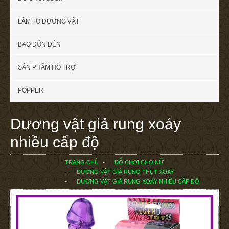
LÀM TO DƯƠNG VẬT
BAO ĐÔN DÊN
SẢN PHẨM HỖ TRỢ
POPPER
Dương vật giả rung xoáy
nhiều cấp độ
TRANG CHỦ
ĐỒ CHƠI CHO NỮ
DƯƠNG VẬT GIẢ RUNG THỤT XOAY
DƯƠNG VẬT GIẢ RUNG XOÁY NHIỀU CẤP ĐỘ