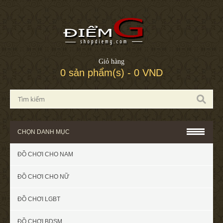
Giỏ hàng
0 sản phẩm(s) - 0 VND
CHỌN DANH MỤC
ĐỒ CHƠI CHO NAM
ĐỒ CHƠI CHO NỮ
ĐỒ CHƠI LGBT
ĐỒ CHƠI BDSM