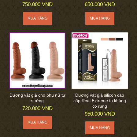
750.000 VND
650.000 VND
Dương vật giả cho phụ nữ tự
Dương vật giả silicon cao
sướng
cấp Real Extreme to khủng
có rung
720.000 VND
950.000 VND