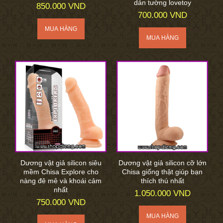
dán tường lovetoy
850.000 VND
700.000 VND
Dương vật giả silicon siêu
Dương vật giả silicon cỡ lớn
mềm Chisa Explore cho
Chisa giống thật giúp bạn
nàng đê mê và khoái cảm
thích thú nhất
nhất
1.050.000 VND
750.000 VND