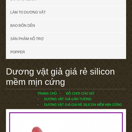
LÀM TO DƯƠNG VẬT
BAO ĐÔN DÊN
SẢN PHẨM HỖ TRỢ
POPPER
Dương vật giả giá rẻ silicon
mềm mịn cứng
TRANG CHỦ
ĐỒ CHƠI CHO NỮ
DƯƠNG VẬT GIẢ GẮN TƯỜNG
DƯƠNG VẬT GIẢ GIÁ RẺ SILICON MỀM MỊN CỨNG