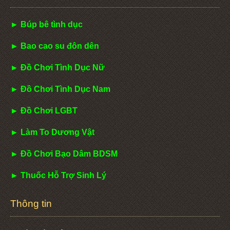
► Búp bê tình dục
► Bao cao su đôn dên
► Đồ Chơi Tình Dục Nữ
► Đồ Chơi Tình Dục Nam
► Đồ Chơi LGBT
► Làm To Dương Vật
► Đồ Chơi Bạo Dâm BDSM
► Thuốc Hỗ Trợ Sinh Lý
Thông tin