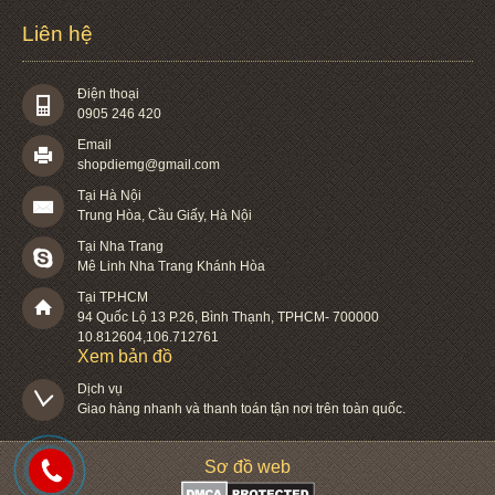
Liên hệ
Điện thoại
0905 246 420
Email
shopdiemg@gmail.com
Tại Hà Nội
Trung Hòa, Cầu Giấy, Hà Nội
Tại Nha Trang
Mê Linh Nha Trang Khánh Hòa
Tại TP.HCM
94 Quốc Lộ 13 P.26
,
Bình Thạnh
,
TPHCM
-
700000
10.812604
,
106.712761
Xem bản đồ
Dịch vụ

Giao hàng nhanh và thanh toán tận nơi trên toàn quốc.
Sơ đồ web