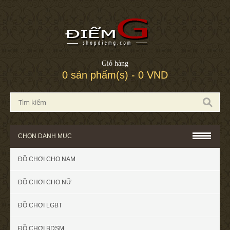
Giỏ hàng
0 sản phẩm(s) - 0 VND
CHỌN DANH MỤC
ĐỒ CHƠI CHO NAM
ĐỒ CHƠI CHO NỮ
ĐỒ CHƠI LGBT
ĐỒ CHƠI BDSM