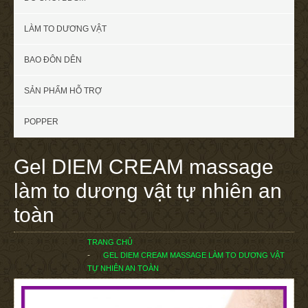
LÀM TO DƯƠNG VẬT
BAO ĐÔN DÊN
SẢN PHẨM HỖ TRỢ
POPPER
Gel DIEM CREAM massage
làm to dương vật tự nhiên an
toàn
TRANG CHỦ
GEL DIEM CREAM MASSAGE LÀM TO DƯƠNG VẬT
TỰ NHIÊN AN TOÀN