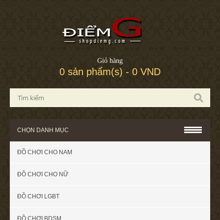
Giỏ hàng
0 sản phẩm(s) - 0 VND
CHỌN DANH MỤC
ĐỒ CHƠI CHO NAM
ĐỒ CHƠI CHO NỮ
ĐỒ CHƠI LGBT
ĐỒ CHƠI BDSM