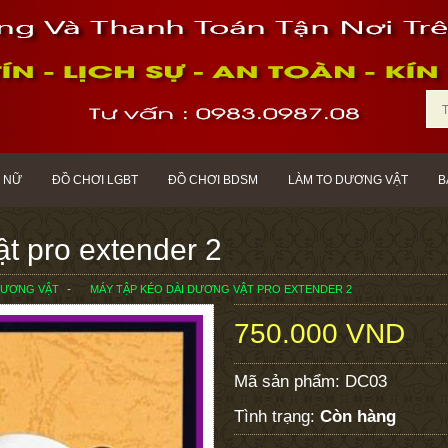
 NỮ
ĐỒ CHƠI LGBT
ĐỒ CHƠI BDSM
LÀM TO DƯƠNG VẬT
B
t pro extender 2
DƯƠNG VẬT
MÁY TẬP KÉO DÀI DƯƠNG VẬT PRO EXTENDER 2
750.000 VND
Mã sản phẩm:
DC03
Tình trạng:
Còn hàng