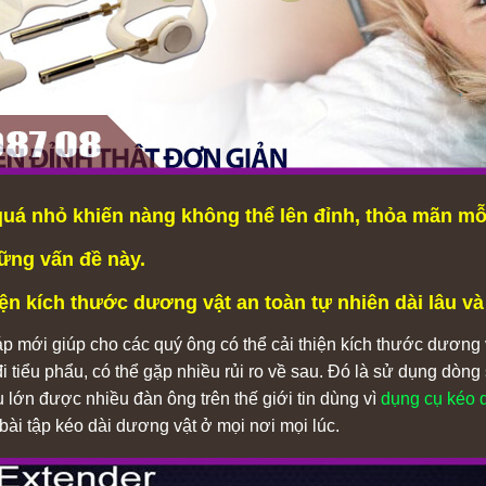
 quá nhỏ khiến nàng không thể lên đỉnh, thỏa mãn mỗ
hững vấn đề này.
n kích thước dương vật an toàn tự nhiên dài lâu và đ
áp mới giúp cho các quý ông có thể cải thiện kích thước dương v
đi tiểu phẩu, có thể gặp nhiều rủi ro về sau. Đó là sử dụng dò
lớn được nhiều đàn ông trên thế giới tin dùng vì
dụng cụ kéo 
 bài tập kéo dài dương vật ở mọi nơi mọi lúc.