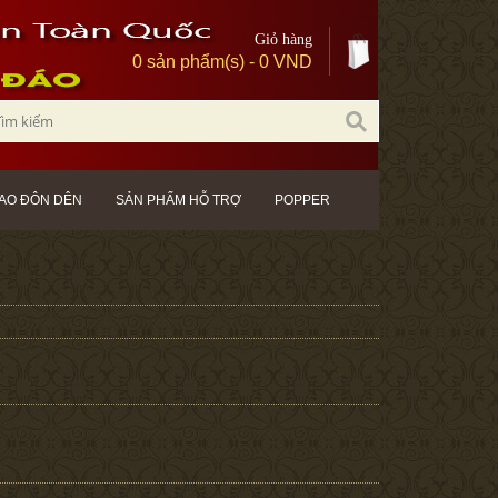
Giỏ hàng
0 sản phẩm(s) - 0 VND
AO ĐÔN DÊN
SẢN PHẨM HỖ TRỢ
POPPER