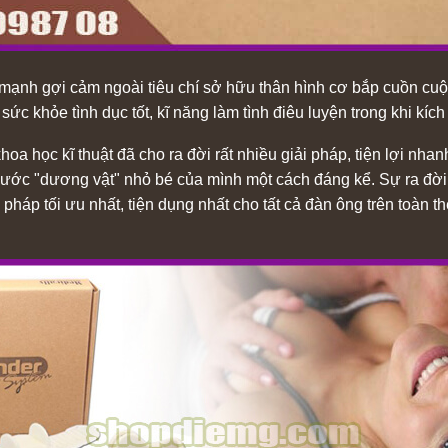
ạnh gợi cảm ngoài tiêu chí sở hữu thân hình cơ bắp cuồn cuộn r
 sức khỏe tình dục tốt, kĩ năng làm tình điêu luyện trong khi kí
hoa học kĩ thuật đã cho ra đời rất nhiều giải pháp, tiện lợi nh
 thước "dương vật" nhỏ bé của mình một cách đáng kể. Sự ra đờ
pháp tối ưu nhất, tiện dụng nhất cho tất cả đàn ông trên toàn 