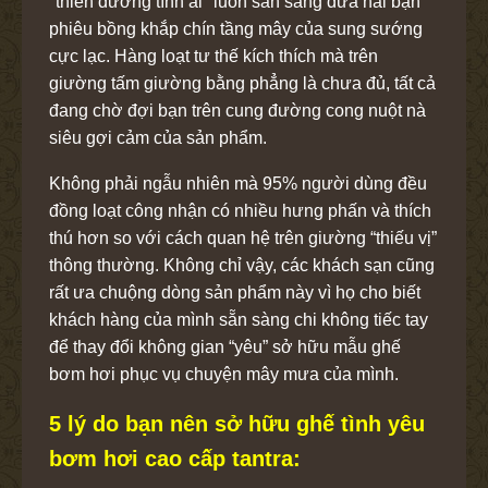
"thiên đường tình ái" luôn sẵn sàng đưa hai bạn
phiêu bồng khắp chín tầng mây của sung sướng
cực lạc. Hàng loạt tư thế kích thích mà trên
giường tấm giường bằng phẳng là chưa đủ, tất cả
đang chờ đợi bạn trên cung đường cong nuột nà
siêu gợi cảm của sản phẩm.
Không phải ngẫu nhiên mà 95% người dùng đều
đồng loạt công nhận có nhiều hưng phấn và thích
thú hơn so với cách quan hệ trên giường “thiếu vị”
thông thường. Không chỉ vậy, các khách sạn cũng
rất ưa chuộng dòng sản phẩm này vì họ cho biết
khách hàng của mình sẵn sàng chi không tiếc tay
để thay đổi không gian “yêu” sở hữu mẫu ghế
bơm hơi phục vụ chuyện mây mưa của mình.
5 lý do bạn nên sở hữu ghế tình yêu
bơm hơi cao cấp tantra: