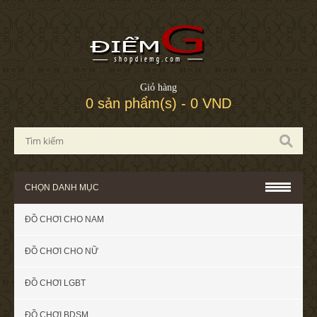
Giỏ hàng
0 sản phẩm(s) - 0 VND
CHỌN DANH MỤC
ĐỒ CHƠI CHO NAM
ĐỒ CHƠI CHO NỮ
ĐỒ CHƠI LGBT
ĐỒ CHƠI BDSM