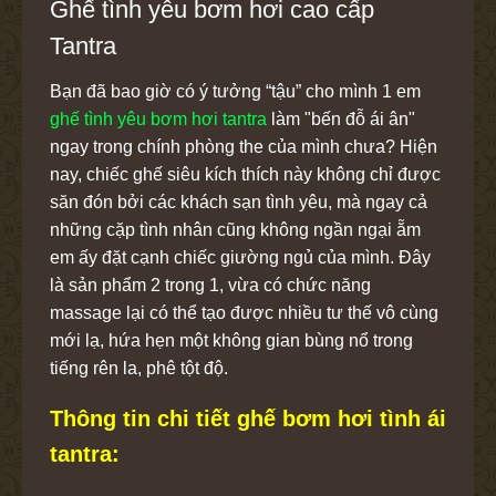
Ghế tình yêu bơm hơi cao cấp
Tantra
Bạn đã bao giờ có ý tưởng “tậu” cho mình 1 em
ghế tình yêu bơm hơi tantra
làm "bến đỗ ái ân"
ngay trong chính phòng the của mình chưa? Hiện
nay, chiếc ghế siêu kích thích này không chỉ được
săn đón bởi các khách sạn tình yêu, mà ngay cả
những cặp tình nhân cũng không ngần ngại ẵm
em ấy đặt cạnh chiếc giường ngủ của mình. Đây
là sản phẩm 2 trong 1, vừa có chức năng
massage lại có thể tạo được nhiều tư thế vô cùng
mới lạ, hứa hẹn một không gian bùng nổ trong
tiếng rên la, phê tột độ.
Thông tin chi tiết ghế bơm hơi tình ái
tantra: