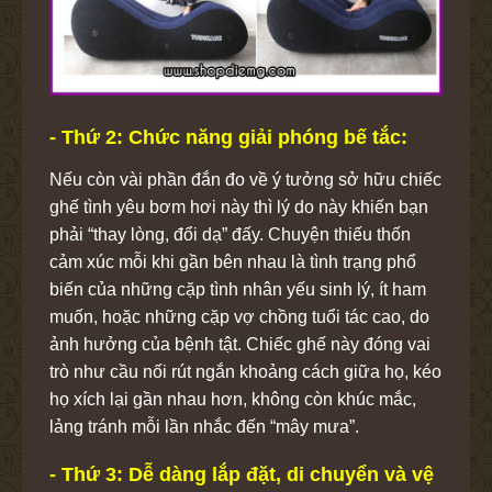
- Thứ 2: Chức năng giải phóng bế tắc:
Nếu còn vài phần đắn đo về ý tưởng sở hữu chiếc
ghế tình yêu bơm hơi này thì lý do này khiến bạn
phải “thay lòng, đổi dạ” đấy. Chuyện thiếu thốn
cảm xúc mỗi khi gần bên nhau là tình trạng phổ
biến của những cặp tình nhân yếu sinh lý, ít ham
muốn, hoặc những cặp vợ chồng tuổi tác cao, do
ảnh hưởng của bệnh tật. Chiếc ghế này đóng vai
trò như cầu nối rút ngắn khoảng cách giữa họ, kéo
họ xích lại gần nhau hơn, không còn khúc mắc,
lảng tránh mỗi lần nhắc đến “mây mưa”.
- Thứ 3: Dễ dàng lắp đặt, di chuyển và vệ