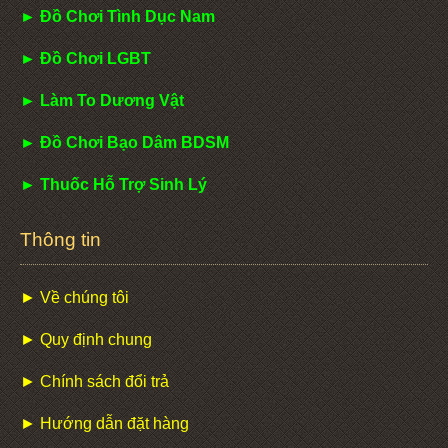
► Đồ Chơi Tình Dục Nam
► Đồ Chơi LGBT
► Làm To Dương Vật
► Đồ Chơi Bạo Dâm BDSM
► Thuốc Hỗ Trợ Sinh Lý
Thông tin
► Về chúng tôi
► Quy định chung
► Chính sách đổi trả
► Hướng dẫn đặt hàng