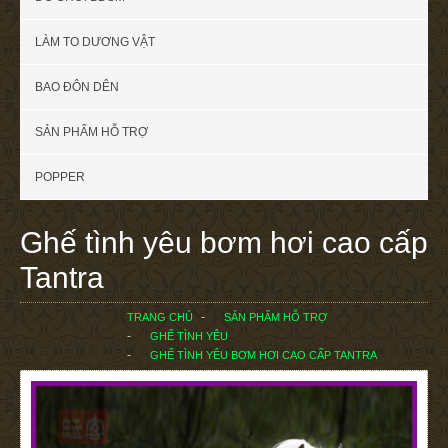
LÀM TO DƯƠNG VẬT
BAO ĐÔN DÊN
SẢN PHẨM HỖ TRỢ
POPPER
Ghế tình yêu bơm hơi cao cấp
Tantra
TRANG CHỦ
SẢN PHẨM HỖ TRỢ
GHẾ TÌNH YÊU
GHẾ TÌNH YÊU BƠM HƠI CAO CẤP TANTRA