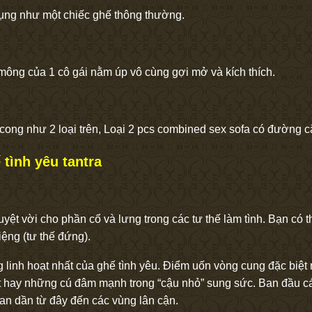
 dụng như một chiếc ghế thông thường.
ng của 1 cô gái nằm úp vô cùng gợi mở và kích thích.
ong như 2 loại trên, Loại 2 pcs combined sex sofa có đường c
tình yêu tantra
 tuyệt vời cho phần cổ và lưng trong các tư thế làm tình. Bạn có 
ệng (tư thế đứng).
g linh hoạt nhất của ghế tình yêu. Điểm uốn vòng cung đặc biệt 
hất hay những cú đâm mạnh trong “cậu nhỏ” sung sức. Ban đầu các
lan dần từ đây đến các vùng lân cận.