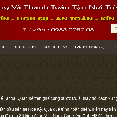
 NỮ
ĐỒ CHƠI LGBT
ĐỒ CHƠI BDSM
LÀM TO DƯƠNG VẬT
B
ế Tantra. Quan hệ trên ghế cũng được ưu ái thay đổi cách xưng 
ần đầu tiên tại Hoa Kỳ. Qua quá trình hoàn thiện, hiện nay trê
ương đương 36 triệu đồng Việt Nam. Cục kiểm định Mỹ đã chứng 