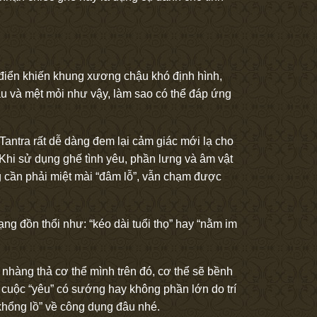
 điển khiến khung xương chậu khó định hình,
âu và mệt mỏi như vậy, làm sao có thể đáp ứng
 Tantra rất dễ dàng đem lại cảm giác mới lạ cho
 Khi sử dụng ghế tình yêu, phần lưng và âm vật
g cần phải miệt mài “đâm lỗ”, vẫn chạm được
g đồn thổi như: “kéo dài tuổi thọ” hay “nằm im
 nhàng thả cơ thể mình trên đó, cơ thể sẽ bềnh
 cuộc “yêu” có sướng hay không phần lớn do trí
 khổng lồ” về công dụng đâu nhé.