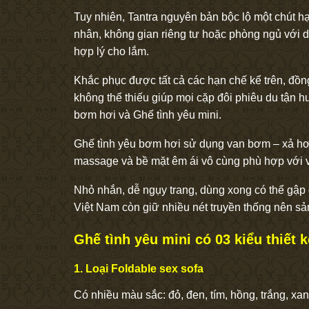
Tuy nhiên, Tantra nguyên bản bộc lộ một chút hạ
nhân, không gian riêng tư hoặc phòng ngủ với d
hợp lý cho lắm.
Khắc phục được tất cả các hạn chế kể trên, đồ
không thể thiếu giúp mọi cặp đôi phiêu du tận
bơm hơi và Ghế tình yêu mini.
Ghế tình yêu bơm hơi sử dụng van bơm – xả hơi
massage và bề mặt êm ái vô cùng phù hợp với vị t
Nhỏ nhắn, dễ ngụy trang, dùng xong có thể gập đ
Việt Nam còn giữ nhiều nét truyền thống nên sả
Ghế tình yêu mini có 03 kiểu thiết k
1. Loại Foldable sex sofa
Có nhiều màu sắc: đỏ, đen, tím, hồng, trắng, xa