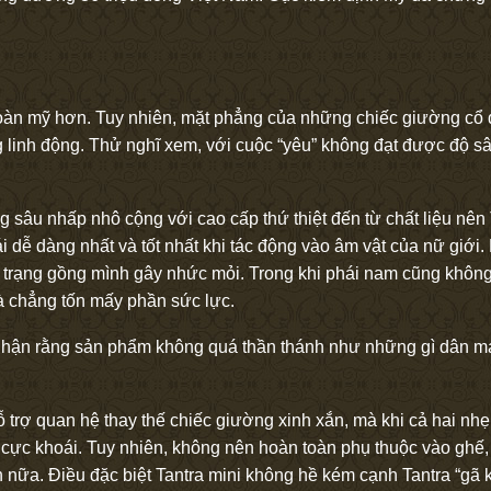
 hoàn mỹ hơn. Tuy nhiên, mặt phẳng của những chiếc giường cổ
 linh động. Thử nghĩ xem, với cuộc “yêu” không đạt được độ s
ong sâu nhấp nhô cộng với cao cấp thứ thiệt đến từ chất liệu nên
 dễ dàng nhất và tốt nhất khi tác động vào âm vật của nữ giới.
h trạng gồng mình gây nhức mỏi. Trong khi phái nam cũng khôn
 chẳng tốn mấy phần sức lực.
 nhận rằng sản phẩm không quá thần thánh như những gì dân mạn
ỗ trợ quan hệ thay thế chiếc giường xinh xắn, mà khi cả hai nhẹ
cực khoái. Tuy nhiên, không nên hoàn toàn phụ thuộc vào ghế,
n nữa. Điều đặc biệt Tantra mini không hề kém cạnh Tantra “gã