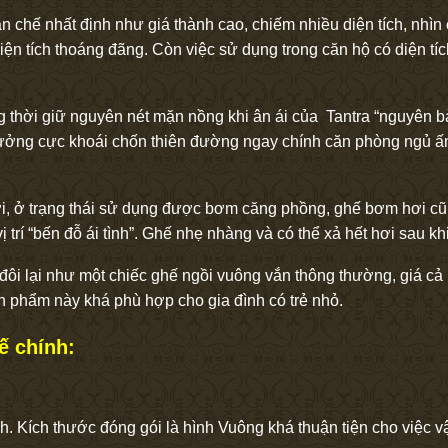
n chế nhất định như giá thành cao, chiếm nhiều diện tích, nhìn 
iện tích thoáng đãng. Còn việc sử dụng trong căn hộ có diện tí
ng thời giữ nguyên nét mặn nồng khi ân ái của Tantra “nguyên 
 hưởng cực khoái chốn thiên đường ngay chính căn phòng ngủ ấ
, ở trạng thái sử dụng được bơm căng phồng, ghế bơm hơi cũng
rí “bến đỗ ái tình”. Ghế nhẹ nhàng và có thể xả hết hơi sau khi 
ôi lại như một chiếc ghế ngồi vuông vắn thông thường, giá cả h
n phẩm này khá phù hợp cho gia đình có trẻ nhỏ.
ế chính:
nh. Kích thước đóng gói là hình Vuông khá thuận tiện cho việc 