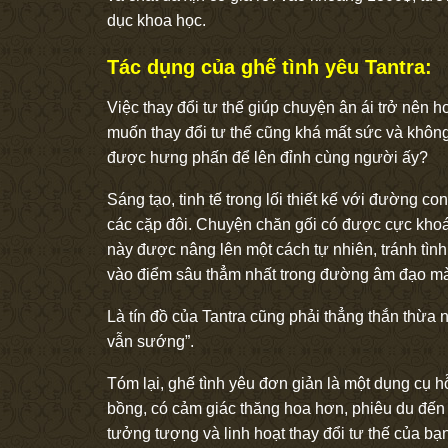
dục khoa học.
Tác dụng của ghế tình yêu Tantra:
Việc thay đổi tư thế giúp chuyện ân ái trở nên
muốn thay đổi tư thế cũng khá mất sức và không
được hưng phấn để lên đỉnh cùng người ấy?
Sáng tạo, tinh tế trong lối thiết kế với đường c
các cặp đôi. Chuyện chăn gối có được cực khoái
này được nâng lên một cách tự nhiên, tránh tìn
vào điểm sâu thẳm nhất trong đường âm đạo mà
Là tín đồ của Tantra cũng phải thẳng thắn thừa
vẫn sướng”.
Tóm lại, ghế tình yêu đơn giản là một dụng cụ h
bồng, có cảm giác thăng hoa hơn, phiêu du đến 
tưởng tượng và linh hoạt thay đổi tư thế của bạ