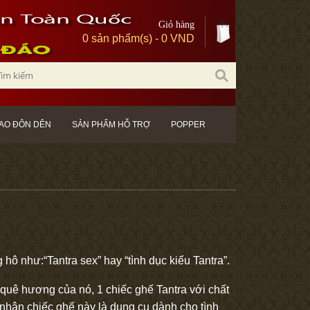
Giỏ hàng
0 sản phẩm(s) - 0 VND
AO ĐÔN DÊN
SẢN PHẨM HỖ TRỢ
POPPER
hô như:“Tantra sex” hay “tình dục kiểu Tantra”.
n quê hương của nó, 1 chiếc ghế Tantra với chất
nhận chiếc ghế này là dụng cụ dành cho tình