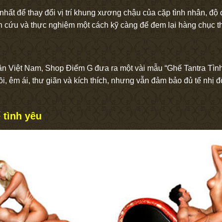
ợi nhất để thay đổi vị trí khung xương chậu của cặp tình nhân, 
ên cứu và thực nghiệm một cách kỹ càng để đem lại hàng chục th
n Việt Nam, Shop Điểm G đưa ra một vài mẫu “Ghế Tantra Tình 
 êm ái, thư giãn và kích thích, nhưng vẫn đảm bảo đủ tế nhị đối
 tình yêu