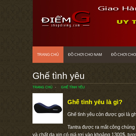
TRANG CHỦ
ĐỒ CHƠI CHO NAM
ĐỒ CHƠI CHO
Ghế tình yêu
TRANG CHỦ
GHẾ TÌNH YÊU
Ghế tình yêu là gì?
Ghế tình yêu còn được gọi là gh
Tantra được ra mắt công chúng l
và chất da xịn có giá rơi vào khoảng 1300$, t