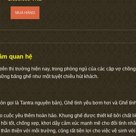
nằm quan hệ
trên thị trường hiện nay, trong phòng ngủ của các cặp vợ chồng,
hững băng ghế như một tuyệt chiêu hút khách.
 còn gọi là Tantra nguyên bản), Ghế tình yêu bơm hơi và Ghế tình
o cuộc yêu thêm hoàn hảo. Khung ghế được thiết kế bởi chất li
hồi tốt, chống xẹp, khơi dậy cảm xúc mạnh mẽ cho đôi tình nhâ
hân thiện với môi trường, cũng rất tiện lợi cho việc vệ sinh v