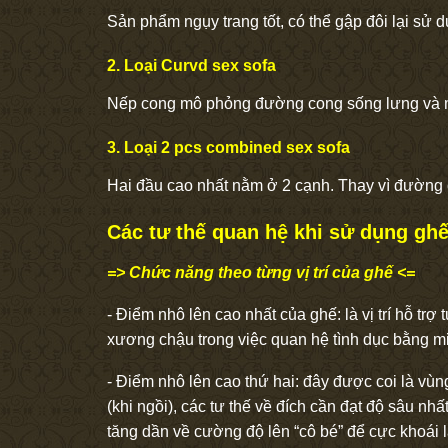
Sản phẩm ngụy trang tốt, có thể gập đôi lại sử
2. Loại Curvd sex sofa
Nếp cong mô phỏng đường cong sống lưng và mô
3. Loại 2 pcs combined sex sofa
Hai đầu cao nhất nằm ở 2 cạnh. Thay vì đường c
Các tư thế quan hệ khi sử dụng ghế 
=> Chức năng theo từng vị trí của ghế <=
- Điểm nhô lên cao nhất của ghế: là vị trí hỗ trợ
xương chậu trong việc quan hệ tình dục bằng mi
- Điểm nhô lên cao thứ hai: đây được coi là vùn
(khi ngồi), các tư thế về đích cần đạt độ sâu n
tăng dần về cường độ lên “cô bé” để cực khoái 