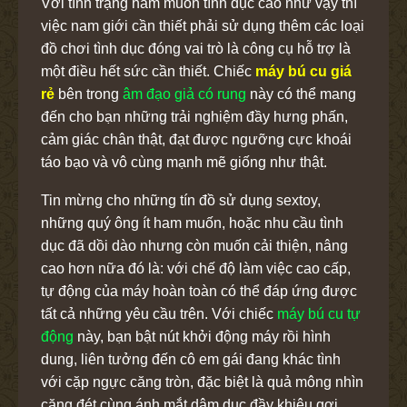
Với tình trạng ham muốn tình dục cao như vậy thì
việc nam giới cần thiết phải sử dụng thêm các loại
đồ chơi tình dục đóng vai trò là công cụ hỗ trợ là
một điều hết sức cần thiết. Chiếc
máy bú cu giá
rẻ
bên trong
âm đạo giả có rung
này có thể mang
đến cho bạn những trải nghiệm đầy hưng phấn,
cảm giác chân thật, đạt được ngưỡng cực khoái
táo bạo và vô cùng mạnh mẽ giống như thật.
Tin mừng cho những tín đồ sử dụng sextoy,
những quý ông ít ham muốn, hoặc nhu cầu tình
dục đã dồi dào nhưng còn muốn cải thiện, nâng
cao hơn nữa đó là: với chế độ làm việc cao cấp,
tự động của máy hoàn toàn có thể đáp ứng được
tất cả những yêu cầu trên. Với chiếc
máy bú cu tự
động
này, bạn bật nút khởi động máy rồi hình
dung, liên tưởng đến cô em gái đang khác tình
với cặp ngực căng tròn, đặc biệt là quả mông nhìn
căng đét cùng ánh mắt dâm dục đầy khiêu gợi