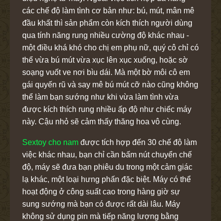
các chế độ làm tình cơ bản như: bú, mút, mân mê
đầu khất thì sản phẩm còn kích thích người dùng
qua tính năng rung nhiều cường độ khác nhau -
một điều khá khó cho chị em phụ nữ, quý cô chỉ có
thể vừa bú mút vừa xục lên xục xuống, hoặc sờ
soạng vuốt ve nơi bìu dái. Mà một bờ môi cô em
gái quyến rũ và say mê bú mút cỡ nào cũng không
thể làm bạn sướng như khi vừa làm tình vừa
được kích thích rung nhiều ấp độ như chiếc máy
này. Cậu nhỏ sẽ cảm thấy thăng hoa vô cùng.
Sextoy cho nam
được tích hợp đến 30 chế độ làm
việc khác nhau, bạn chỉ cần bấm nút chuyển chế
độ, máy sẽ đưa bạn phiêu du trong một cảm giác
lạ khác, một loại hưng phấn đặc biệt. Máy có thể
hoạt động ở công suất cao trong hàng giờ sự
sung sướng mà bạn có được rất dài lâu. Máy
không sử dụng pin mà tiếp năng lượng bằng