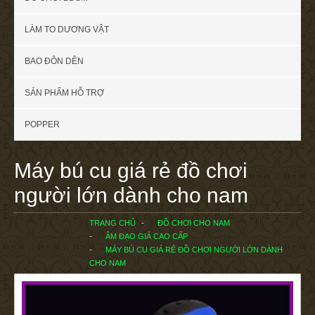
LÀM TO DƯƠNG VẬT
BAO ĐÔN DÊN
SẢN PHẨM HỖ TRỢ
POPPER
Máy bú cu giá rẻ đồ chơi
người lớn dành cho nam
TRANG CHỦ
ĐỒ CHƠI CHO NAM
ÂM ĐẠO GIẢ CAO CẤP
MÁY BÚ CU GIÁ RẺ ĐỒ CHƠI NGƯỜI LỚN DÀNH
CHO NAM