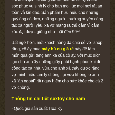
sóc phục vụ sinh lý cho bạn mọi lúc mọi nơi rất an
toàn và kín đáo. Sản phẩm hữu hiệu cho những
quý ông cô đơn, những người thường xuyên công
tác xa người yêu, xa vợ mang ra thủ dâm vì cảm
xúc đạt được giống như thật đến 99%...
Bất ngờ hơn, một khách hàng đã chia sẻ với shop
rằng, cô ấy mua
máy bú cu giá rẻ
này để làm
món quà gửi tặng anh xã của cô ấy, với mục đích
tạo cho anh ấy những giây phút hạnh phúc khi đi
công tác xa nhà, vừa cho anh xã thấy được rằng
vợ mình hiểu tâm lý chồng, lại vừa không lo anh
xã “ăn ngoài” rất nguy hiểm cho sức khỏe cho cả 2
vợ chồng.
Thông tin chi tiết sextoy cho nam
- Quốc gia sản xuất: Hoa Kỳ.