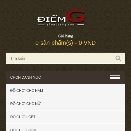
Giỏ hàng
0 sản phẩm(s) - 0 VND
CHỌN DANH MỤC
ĐỒ CHƠI CHO NAM
ĐỒ CHƠI CHO NỮ
ĐỒ CHƠI LGBT
ĐỒ CHƠI BDSM