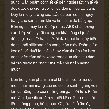
dùng. Sản phẩm có thiết kế bên ngoài rất tinh tế và
độc đáo, khá giống với chiếc đèn pin có tay cầm.
Đây là một ý tưởng xuất sắc để bạn có thể ngụy
trang cho sản phẩm khi vô tình bị ai đó bắt gặp.
Bên ngoài máy là một lớp nhựa ABS chất lượng
cao. Lớp vỏ này rất cứng, có khả năng chịu tác
động lực cao để hạn chế tối đa ngoại lực gây biến
dạng khối sillicone bên trong thân máy. Phần giữa
kéo dài về đuôi là thiết kế tay cầm thuận tiện hơn
trong việc cầm nắm, xoay trong quá trình thủ dâm
để tạo được những tư thế mà chủ nhân mong
muốn.
Bên trong sản phẩm là một khối sillicone mà độ
mềm mại mịn màng của nó có thể sánh ngang với
làn da hồng hào của những em gái mới lớn. Phần
môi âm đạo silicon được thiết kế có 2 bờ môi nổi
lên phổng phao, hồng hào. Ở giữa là lỗ âm đạo