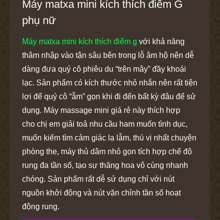
Máy matxa mini kích thích điểm G
phụ nữ
Máy matxa mini kích thích điểm g
với khả năng
thâm nhập vào tận sâu bên trong lỗ âm hộ nên dễ
dàng đưa quý cô phiêu du “trên mây” đầy khoái
lạc. Sản phẩm có kích thước nhỏ nhắn nên rất tiện
lợi để quý cô “ẵm” gọn khi đi đến bất kỳ đâu để sử
dụng. Máy massage mini giá rẻ này thích hợp
cho chị em giải toả nhu cầu ham muốn tình dục,
muốn kiếm tìm cảm giác lạ lẫm, thú vị nhất chuyện
phòng the, máy thủ dâm nhỏ gọn tích hợp chế độ
rung đa tần số, tạo sự thăng hoa vô cùng nhanh
chóng. Sản phẩm rất dễ sử dụng chỉ với nút
nguồn khởi động và nút vặn chỉnh tần số hoạt
động rung.