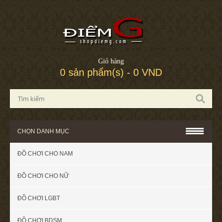
Giỏ hàng
0 sản phẩm(s) - 0 VND
CHỌN DANH MỤC
ĐỒ CHƠI CHO NAM
ĐỒ CHƠI CHO NỮ
ĐỒ CHƠI LGBT
ĐỒ CHƠI BDSM