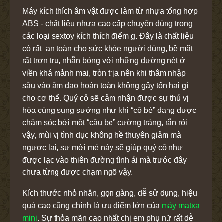
Máy kích thích âm vật được làm từ nhựa tổng hợp
ABS - chất liệu nhựa cao cấp chuyên dùng trong
các loại sextoy kích thích điểm g. Đây là chất liệu
có rất an toàn cho sức khỏe người dùng, bề mặt
rất trơn tru, nhẵn bóng với những đường nét ở
viền khá mảnh mai, tròn trịa nên khi thâm nhập
sâu vào âm đạo hoàn toàn không gây tổn hại gì
cho cơ thể. Quý cô sẽ cảm nhận được sự thú vị
hòa cùng sung sướng như khi “cô bé” đang được
chăm sóc bởi một “cậu bé” cường tráng, rắn rỏi
vậy, mùi vị tình dục không hề thuyên giảm mà
ngược lại, sự mới mẻ này sẽ giúp quý cô như
được lạc vào thiên đường tình ái mà trước đây
chưa từng được chạm ngõ vậy.
Kích thước nhỏ nhắn, gọn gàng, dễ sử dụng, hiệu
quả cao cũng chính là ưu điểm lớn của
máy matxa
mini
. Sự thỏa mãn cao nhất chị em phụ nữ rất dễ