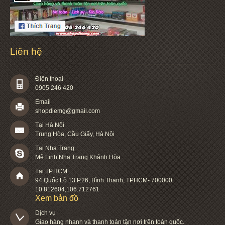
Liên hệ
Điện thoại
0905 246 420
Email
shopdiemg@gmail.com
Tại Hà Nội
Trung Hòa, Cầu Giấy, Hà Nội
Tại Nha Trang
Mê Linh Nha Trang Khánh Hòa
Tại TP.HCM
94 Quốc Lộ 13 P.26
,
Bình Thạnh
,
TPHCM
-
700000
10.812604
,
106.712761
Xem bản đồ
Dịch vụ

Giao hàng nhanh và thanh toán tận nơi trên toàn quốc.