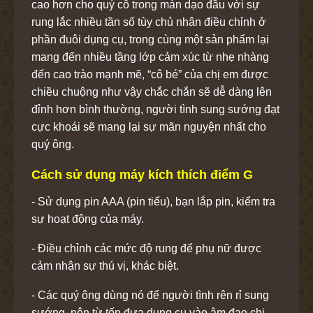
cao hơn cho quý cô trong màn dạo đầu với sự
rung lắc nhiều tần số tùy chủ nhân điều chỉnh ở
phần đuôi dụng cụ, trong cùng một sản phẩm lại
mang đến nhiều tầng lớp cảm xúc từ nhẹ nhàng
đến cao trào mạnh mẽ, “cô bé” của chị em được
chiều chuộng như vậy chắc chắn sẽ dễ dàng lên
đỉnh hơn bình thường, người tình sung sướng đạt
cực khoái sẽ mang lại sự mãn nguyện nhất cho
quý ông.
Cách sử dụng máy kích thích điểm G
- Sử dụng pin AAA (pin tiểu), bạn lắp pin, kiểm tra
sự hoạt động của máy.
- Điều chỉnh các mức độ rung để phụ nữ được
cảm nhận sự thú vị, khác biệt.
- Các quý ông dùng nó để người tình rên rỉ sung
sướng, nên từ tốn đưa dụng cụ vào âm đạo chị