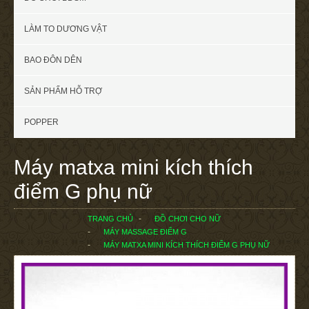
LÀM TO DƯƠNG VẬT
BAO ĐÔN DÊN
SẢN PHẨM HỖ TRỢ
POPPER
Máy matxa mini kích thích
điểm G phụ nữ
TRANG CHỦ
ĐỒ CHƠI CHO NỮ
MÁY MASSAGE ĐIỂM G
MÁY MATXA MINI KÍCH THÍCH ĐIỂM G PHỤ NỮ