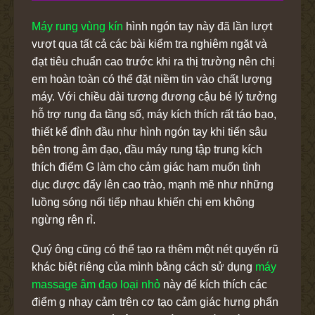
Máy rung vùng kín
hình ngón tay này đã lần lượt
vượt qua tất cả các bài kiểm tra nghiêm ngặt và
đạt tiêu chuẩn cao trước khi ra thị trường nên chị
em hoàn toàn có thể đặt niềm tin vào chất lượng
máy. Với chiều dài tương đương cậu bé lý tưởng
hỗ trợ rung đa tầng số, máy kích thích rất táo bạo,
thiết kế đỉnh đầu như hình ngón tay khi tiến sâu
bên trong âm đạo, đầu máy rung tập trung kích
thích điểm G làm cho cảm giác ham muốn tình
dục được đẩy lên cao trào, mạnh mẽ như những
luồng sóng nối tiếp nhau khiến chị em không
ngừng rên rỉ.
Quý ông cũng có thể tạo ra thêm một nét quyến rũ
khác biệt riêng của mình bằng cách sử dụng
máy
massage âm đạo loại nhỏ
này để kích thích các
điểm g nhạy cảm trên cơ tạo cảm giác hưng phấn