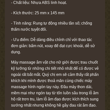
- Chất liệu: Nhựa ABS linh hoạt.
- Kích thước: 25 mm x 145 mm
- Tính năng: Rung tự động nhiều tần số; chống
thấm nước tuyệt đối.
- Ưu điểm: Dễ dàng điều chỉnh chỉ với thao tác
đơn giản: bấm nút, xoay để đạt cực khoái, dễ sử
dụng.
Máy massage âm vật cho nữ giới được trau chuốt
kỹ lưỡng từ những chi tiết nhỏ nhất để có được vẻ
ngoài rất bắt mắt. Quý chị em sẽ cảm thấy rất phấn
khích khi mình được thoả mãn cùng chiếc máy
massage hình ngón tay này. Đầu máy thon dài,
mềm mại như ngón tay từ tốn luồn sâu trong lỗ âm
hộ rất trơn tru, làm lỗ âm đạo được kích thích sung
sướng nhất nhưng không hề gây đau rát âm đạo.