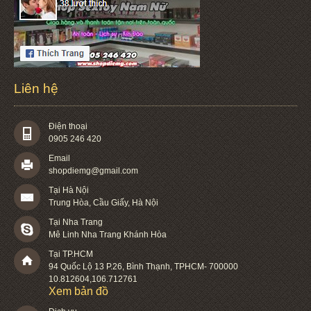
Liên hệ
Điện thoại
0905 246 420
Email
shopdiemg@gmail.com
Tại Hà Nội
Trung Hòa, Cầu Giấy, Hà Nội
Tại Nha Trang
Mê Linh Nha Trang Khánh Hòa
Tại TP.HCM
94 Quốc Lộ 13 P.26
,
Bình Thạnh
,
TPHCM
-
700000
10.812604
,
106.712761
Xem bản đồ