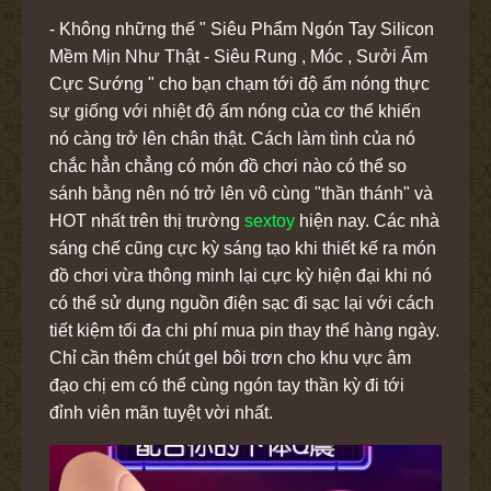
- Không những thế " Siêu Phẩm Ngón Tay Silicon
Mềm Mịn Như Thật - Siêu Rung , Móc , Sưởi Ấm
Cực Sướng " cho bạn chạm tới độ ấm nóng thực
sự giống với nhiệt độ ấm nóng của cơ thể khiến
nó càng trở lên chân thật. Cách làm tình của nó
chắc hẳn chẳng có món đồ chơi nào có thể so
sánh bằng nên nó trở lên vô cùng "thần thánh" và
HOT nhất trên thị trường
sextoy
hiện nay. Các nhà
sáng chế cũng cực kỳ sáng tạo khi thiết kế ra món
đồ chơi vừa thông minh lại cực kỳ hiện đại khi nó
có thể sử dụng nguồn điện sạc đi sạc lại với cách
tiết kiệm tối đa chi phí mua pin thay thế hàng ngày.
Chỉ cần thêm chút gel bôi trơn cho khu vực âm
đạo chị em có thể cùng ngón tay thần kỳ đi tới
đỉnh viên mãn tuyệt vời nhất.