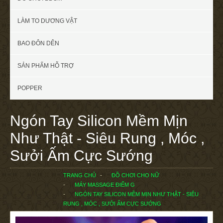
LÀM TO DƯƠNG VẬT
BAO ĐÔN DÊN
SẢN PHẨM HỖ TRỢ
POPPER
Ngón Tay Silicon Mềm Mịn
Như Thật - Siêu Rung , Móc ,
Sưởi Ấm Cực Sướng
TRANG CHỦ
ĐỒ CHƠI CHO NỮ
MÁY MASSAGE ĐIỂM G
NGÓN TAY SILICON MỀM MỊN NHƯ THẬT - SIÊU
RUNG , MÓC , SƯỞI ẤM CỰC SƯỚNG