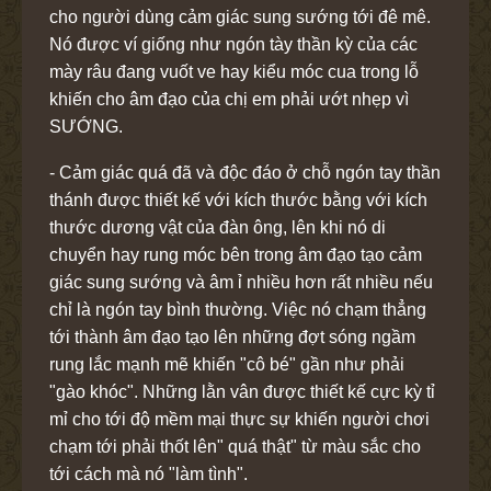
cho người dùng cảm giác sung sướng tới đê mê.
Nó được ví giống như ngón tày thần kỳ của các
mày râu đang vuốt ve hay kiểu móc cua trong lỗ
khiến cho âm đạo của chị em phải ướt nhẹp vì
SƯỚNG.
- Cảm giác quá đã và độc đáo ở chỗ ngón tay thần
thánh được thiết kế với kích thước bằng với kích
thước dương vật của đàn ông, lên khi nó di
chuyển hay rung móc bên trong âm đạo tạo cảm
giác sung sướng và âm ỉ nhiều hơn rất nhiều nếu
chỉ là ngón tay bình thường. Việc nó chạm thẳng
tới thành âm đạo tạo lên những đợt sóng ngầm
rung lắc mạnh mẽ khiến "cô bé" gần như phải
"gào khóc". Những lằn vân được thiết kế cực kỳ tỉ
mỉ cho tới độ mềm mại thực sự khiến người chơi
chạm tới phải thốt lên" quá thật" từ màu sắc cho
tới cách mà nó "làm tình".