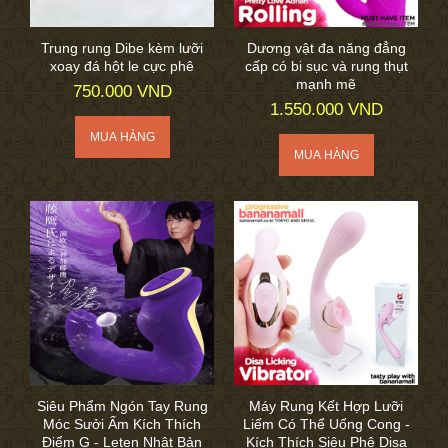
Trung rung Dibe kèm lưỡi
Dương vật đa năng đẳng
xoay đá hột le cực phê
cấp có bi sục và rung thụt
mạnh mẽ
750.000 VND
1.550.000 VND
Siêu Phẩm Ngón Tay Rung
Máy Rung Kết Hợp Lưỡi
Móc Sưởi Ấm Kích Thích
Liếm Có Thể Uống Cong -
Điểm G - Leten Nhật Bản
Kích Thích Siêu Phê Disa