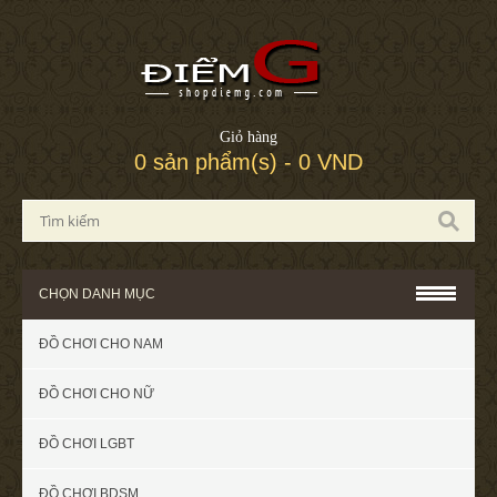
Giỏ hàng
0 sản phẩm(s) - 0 VND
CHỌN DANH MỤC
ĐỒ CHƠI CHO NAM
ĐỒ CHƠI CHO NỮ
ĐỒ CHƠI LGBT
ĐỒ CHƠI BDSM