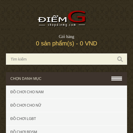
Giỏ hàng
0 sản phẩm(s) - 0 VND
CHỌN DANH MỤC
ĐỒ CHƠI CHO NAM
ĐỒ CHƠI CHO NỮ
ĐỒ CHƠI LGBT
ĐỒ CHƠI BDSM