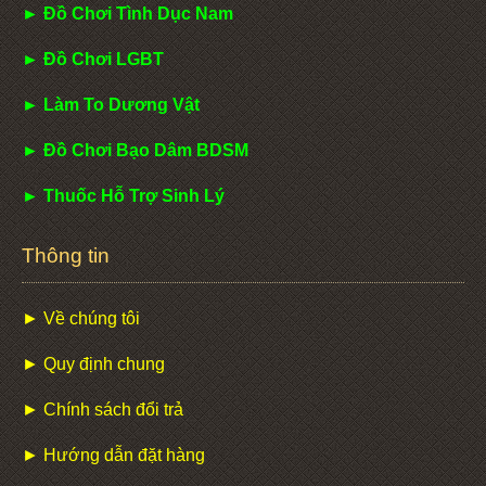
► Đồ Chơi Tình Dục Nam
► Đồ Chơi LGBT
► Làm To Dương Vật
► Đồ Chơi Bạo Dâm BDSM
► Thuốc Hỗ Trợ Sinh Lý
Thông tin
► Về chúng tôi
► Quy định chung
► Chính sách đổi trả
► Hướng dẫn đặt hàng