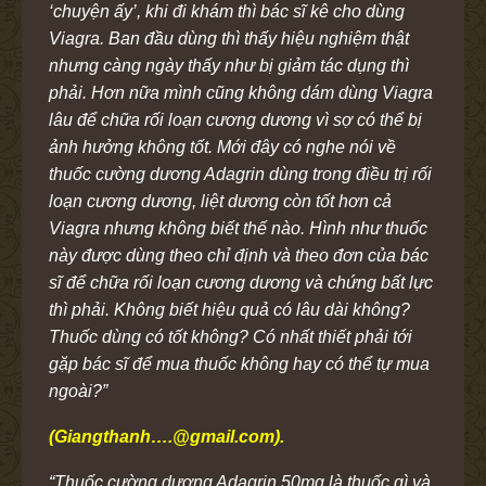
‘chuyện ấy’, khi đi khám thì bác sĩ kê cho dùng
Viagra. Ban đầu dùng thì thấy hiệu nghiệm thật
nhưng càng ngày thấy như bị giảm tác dụng thì
phải. Hơn nữa mình cũng không dám dùng Viagra
lâu để chữa rối loạn cương dương vì sợ có thể bị
ảnh hưởng không tốt. Mới đây có nghe nói về
thuốc cường dương Adagrin dùng trong điều trị rối
loạn cương dương, liệt dương còn tốt hơn cả
Viagra nhưng không biết thế nào. Hình như thuốc
này được dùng theo chỉ định và theo đơn của bác
sĩ để chữa rối loạn cương dương và chứng bất lực
thì phải. Không biết hiệu quả có lâu dài không?
Thuốc dùng có tốt không? Có nhất thiết phải tới
gặp bác sĩ để mua thuốc không hay có thể tự mua
ngoài?”
(Giangthanh….@gmail.com).
“Thuốc cường dương Adagrin 50mg là thuốc gì và