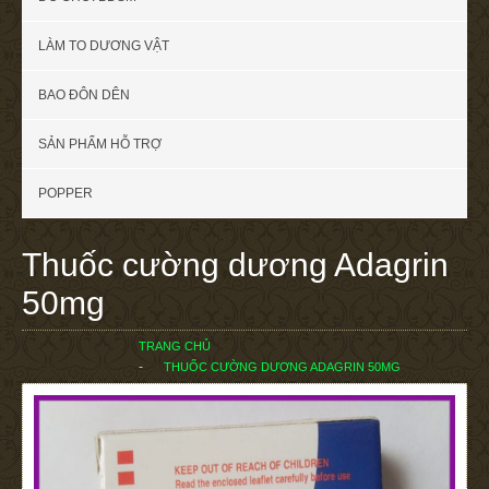
LÀM TO DƯƠNG VẬT
BAO ĐÔN DÊN
SẢN PHẨM HỖ TRỢ
POPPER
Thuốc cường dương Adagrin
50mg
TRANG CHỦ
THUỐC CƯỜNG DƯƠNG ADAGRIN 50MG