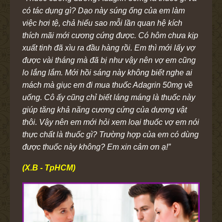
có tác dụng gì? Dạo này súng ống của em làm
việc hơi tệ, chả hiểu sao mỗi lần quan hệ kích
thích mãi mới cương cứng được. Có hôm chưa kịp
xuất tinh đã xìu ra đầu hàng rồi. Em thì mới lấy vợ
được vài tháng mà đã bị như vậy nên vợ em cũng
lo lắng lắm. Mới hồi sáng này không biết nghe ai
mách mà giục em đi mua thuốc Adagrin 50mg về
uống. Cô ấy cũng chỉ biết láng máng là thuốc này
giúp tăng khả năng cương cứng của dương vật
thôi. Vậy nên em mới hỏi xem loại thuốc vợ em nói
thực chất là thuốc gì? Trường hợp của em có dùng
được thuốc này không? Em xin cảm ơn ạ!”
(X.B - TpHCM)