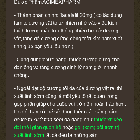
Dược Phẩm AGIMEXPHARM.
- Thành phần chính: Tadalafil 20mg ( có tác dụng
làm to dương vật to tự nhiên nhờ vào việc kích
thích lượng máu lưu thông nhiều hơn ở dương
vật, tăng độ cương cứng đồng thời kìm hãm xuất
tinh giúp bạn yêu lâu hơn ).
- Công dụng/chức năng: thuốc cương cứng cho
đàn ông và tăng cường sinh lý nam giới nhanh
chóng.
- Ngoài đạt độ cương tối đa của dương vật ra, thì
xuất tinh sớm cũng là một yêu tố rất quan trọng
góp phần giúp cho cuộc vui trở nên hoàn hảo hơn.
Do đó, bạn có thể sử dụng thêm các sản phẩm
hỗ trợ trị xuất tinh sớm
đa dạng như
thuốc xịt kéo
dài thời gian quan hệ
hoặc
gel (kem) bôi trơn trị
xuất tinh sớm
tất cả đều là những sản