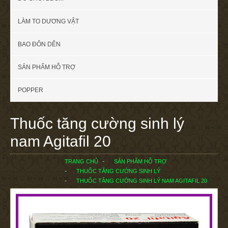
LÀM TO DƯƠNG VẬT
BAO ĐÔN DÊN
SẢN PHẨM HỖ TRỢ
POPPER
Thuốc tăng cường sinh lý
nam Agitafil 20
TRANG CHỦ
SẢN PHẨM HỖ TRỢ
THUỐC TĂNG CƯỜNG SINH LÝ
THUỐC TĂNG CƯỜNG SINH LÝ NAM AGITAFIL 20