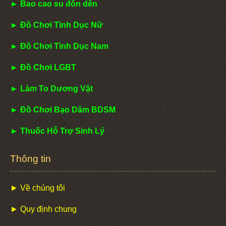
► Bao cao su đôn dên
► Đồ Chơi Tình Dục Nữ
► Đồ Chơi Tình Dục Nam
► Đồ Chơi LGBT
► Làm To Dương Vật
► Đồ Chơi Bạo Dâm BDSM
► Thuốc Hỗ Trợ Sinh Lý
Thông tin
► Về chúng tôi
► Quy định chung