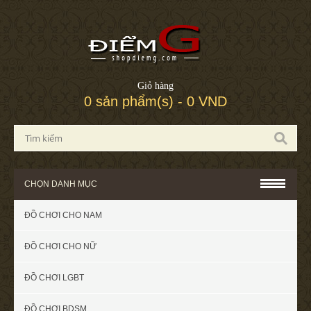
Giỏ hàng
0 sản phẩm(s) - 0 VND
CHỌN DANH MỤC
ĐỒ CHƠI CHO NAM
ĐỒ CHƠI CHO NỮ
ĐỒ CHƠI LGBT
ĐỒ CHƠI BDSM