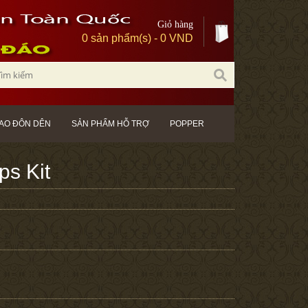
Giỏ hàng
0 sản phẩm(s) - 0 VND
AO ĐÔN DÊN
SẢN PHẨM HỖ TRỢ
POPPER
ps Kit