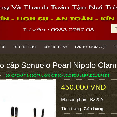
 NỮ
ĐỒ CHƠI LGBT
ĐỒ CHƠI BDSM
LÀM TO DƯƠNG VẬT
B
cao cấp Senuelo Pearl Nipple Clam
BỘ KẸP ĐẦU TI NGỌC TRAI CAO CẤP SENUELO PEARL NIPPLE CLAMPS KIT
450.000 VND
Mã sản phẩm:
BZ20A
Tình trạng:
Còn hàng