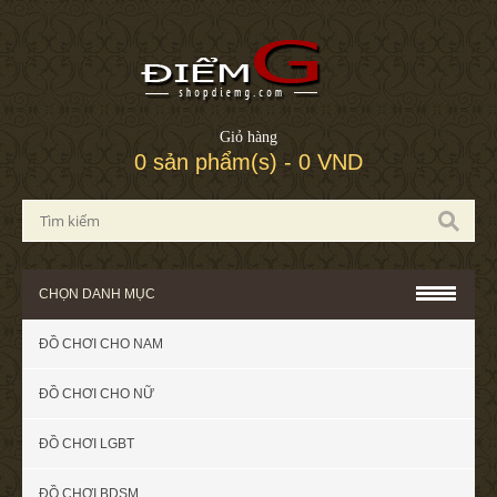
Giỏ hàng
0 sản phẩm(s) - 0 VND
CHỌN DANH MỤC
ĐỒ CHƠI CHO NAM
ĐỒ CHƠI CHO NỮ
ĐỒ CHƠI LGBT
ĐỒ CHƠI BDSM