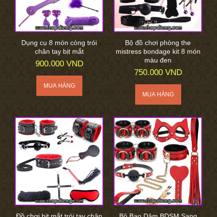
Dụng cụ 8 món còng trói
Bộ đồ chơi phòng the
chân tay bịt mắt
mistress bondage kit 8 món
màu đen
900.000 VND
750.000 VND
Đồ chơi bịt mắt trói tay chân
Bộ Bạo Dâm BDSM Sang