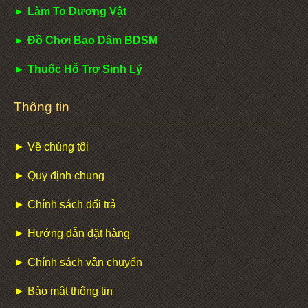
► Làm To Dương Vật
► Đồ Chơi Bạo Dâm BDSM
► Thuốc Hỗ Trợ Sinh Lý
Thông tin
► Về chúng tôi
► Quy định chung
► Chính sách đổi trả
► Hướng dẫn đặt hàng
► Chính sách vận chuyển
► Bảo mật thông tin