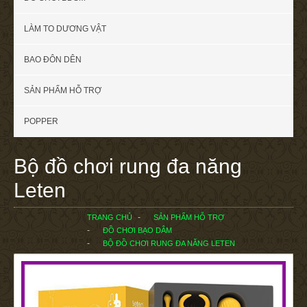
LÀM TO DƯƠNG VẬT
BAO ĐÔN DÊN
SẢN PHẨM HỖ TRỢ
POPPER
Bộ đồ chơi rung đa năng
Leten
TRANG CHỦ
SẢN PHẨM HỖ TRỢ
ĐỒ CHƠI BẠO DÂM
BỘ ĐỒ CHƠI RUNG ĐA NĂNG LETEN