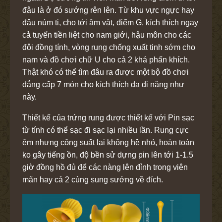
đâu là ở đó sướng rên lên. Từ khu vực ngực hay
đâu núm ti, cho tới âm vật, điểm G, kích thích ngay
cả tuyến tiền liệt cho nam giới, hậu môn cho các
đôi đồng tính, vòng rung chống xuất tinh sớm cho
nam và đồ chơi chữ U cho cả 2 khá phấn khích.
Thật khó có thể tìm đâu ra được một bộ đồ chơi
đẳng cấp 7 món cho kích thích đa di năng như
này.
Thiết kế của trứng rung được thiết kế với Pin sạc
từ tính có thể sạc đi sạc lại nhiều lần. Rung cực
êm nhưng công suất lại không hề nhỏ, hoàn toàn
ko gây tiếng ồn, độ bền sử dựng pin lên tới 1-1.5
giờ đồng hồ đủ để các nàng lên đỉnh trong viên
mãn hay cả 2 cùng sung sướng về đích.