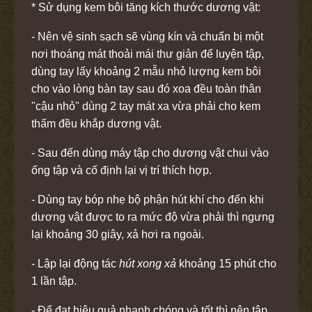
* Sử dụng kem bôi tăng kích thước dương vật:
- Nên vệ sinh sạch sẽ vùng kín và chuẩn bị một
nơi thoáng mát thoải mái thư giản để luyện tập,
dùng tay lấy khoảng 2 mẫu nhỏ lượng kem bôi
cho vào lòng bàn tay sau đó xoa đều toàn thân
"cậu nhỏ" dùng 2 tay mát xa vừa phải cho kem
thấm đều khắp dương vật.
- Sau đến dùng máy tập cho dương vật chui vào
ống tập và cố định lại vị trí thích hợp.
- Dùng tay bóp nhẹ bộ phận hút khí cho đến khi
dương vật được to ra mức độ vừa phải thì ngưng
lại khoảng 30 giây, xả hơi ra ngoài.
- Lập lại động tác
hút xong xả
khoảng 15 phút cho
1 lần tập.
- Để đạt hiệu quả nhanh chóng và tốt thì nên tập