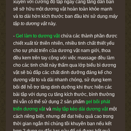
xuyên với cường độ tập ngày càng tăng dần bạn
sẽ sỡ hữu một dương vật hoàn toàn khỏe mạnh
và to dài hớn kích thước ban đầu khi sử dụng
máy
tập to dương vật
này.
-
Gel làm to dương vật
chứa các thành phần được
chiết xuất từ thiên nhiên, nhiều tinh chất thiết yếu
cho sự phát triển của dương vật nam giới, thoa
đều kem trên tay cộng với việc massage đều làm
cho các tinh chất này thấm qua lớp biểu bì dương
vật sẽ bù đắp các chất dinh dưỡng đáng kể cho
dương vật to và dài nhanh chóng, sử dụng kem
bôi để hỗ trợ tăng dinh dưỡng khi thực hiện các
bài tập với dụng cụ tăng kích thước, bình thường
thì vẫn có thể sử dụng 2 sản phẩm
gel bôi phát
triển dương vật
và
máy tập kéo dài dương vật
một
cách riêng biệt, nhưng để đạt hiệu quả cao trong
thời gian ngắn thì chúng tôi khuyên bạn nếu kết
hợp 2 dụng cụ đắc lực này để có được kết quả