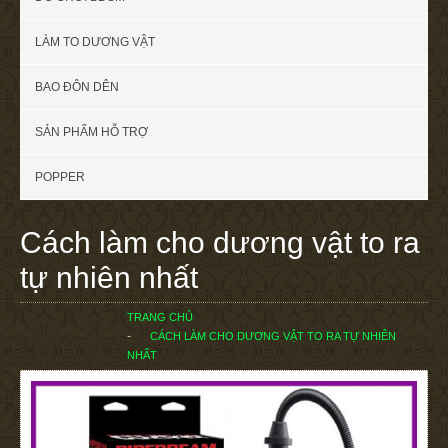
LÀM TO DƯƠNG VẬT
BAO ĐÔN DÊN
SẢN PHẨM HỖ TRỢ
POPPER
Cách làm cho dương vật to ra
tự nhiên nhất
TRANG CHỦ
CÁCH LÀM CHO DƯƠNG VẬT TO RA TỰ NHIÊN
NHẤT