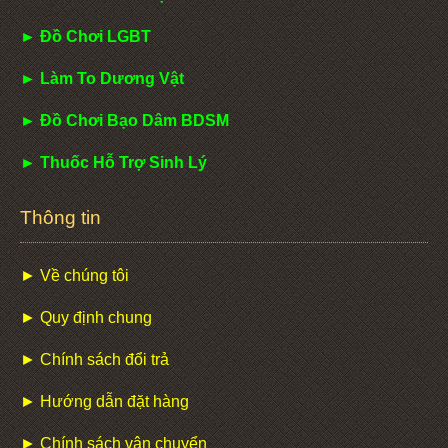
► Đồ Chơi LGBT
► Làm To Dương Vật
► Đồ Chơi Bạo Dâm BDSM
► Thuốc Hỗ Trợ Sinh Lý
Thông tin
► Về chúng tôi
► Quy định chung
► Chính sách đổi trả
► Hướng dẫn đặt hàng
► Chính sách vận chuyển