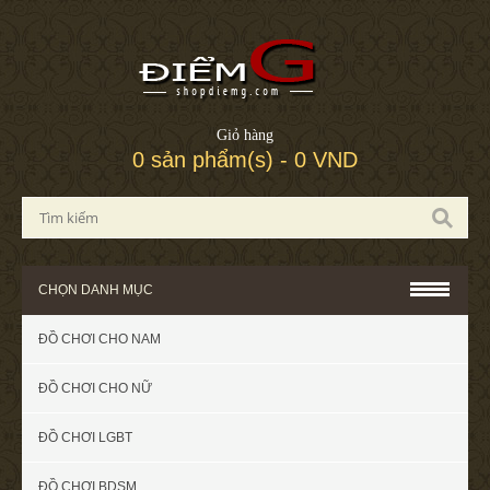
Giỏ hàng
0 sản phẩm(s) - 0 VND
CHỌN DANH MỤC
ĐỒ CHƠI CHO NAM
ĐỒ CHƠI CHO NỮ
ĐỒ CHƠI LGBT
ĐỒ CHƠI BDSM