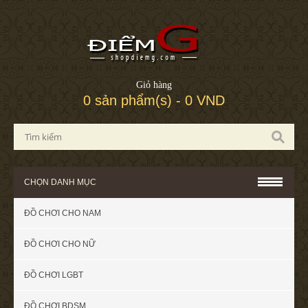
Giỏ hàng
0 sản phẩm(s) - 0 VND
CHỌN DANH MỤC
ĐỒ CHƠI CHO NAM
ĐỒ CHƠI CHO NỮ
ĐỒ CHƠI LGBT
ĐỒ CHƠI BDSM