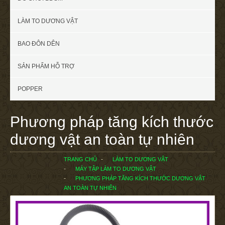
LÀM TO DƯƠNG VẬT
BAO ĐÔN DÊN
SẢN PHẨM HỖ TRỢ
POPPER
Phương pháp tăng kích thước
dương vật an toàn tự nhiên
TRANG CHỦ
LÀM TO DƯƠNG VẬT
MÁY TẬP LÀM TO DƯƠNG VẬT
PHƯƠNG PHÁP TĂNG KÍCH THƯỚC DƯƠNG VẬT
AN TOÀN TỰ NHIÊN