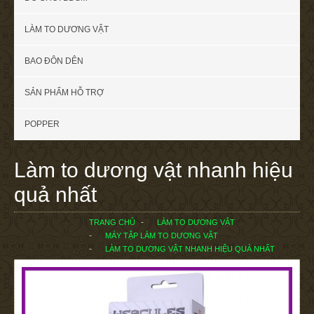
LÀM TO DƯƠNG VẬT
BAO ĐÔN DÊN
SẢN PHẨM HỖ TRỢ
POPPER
Làm to dương vật nhanh hiệu
quả nhất
TRANG CHỦ
LÀM TO DƯƠNG VẬT
MÁY TẬP LÀM TO DƯƠNG VẬT
LÀM TO DƯƠNG VẬT NHANH HIỆU QUẢ NHẤT