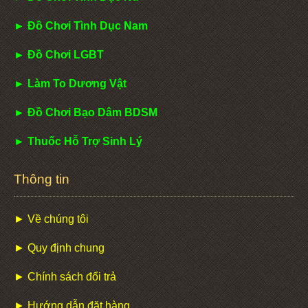
► Đồ Chơi Tình Dục Nam
► Đồ Chơi LGBT
► Làm To Dương Vật
► Đồ Chơi Bạo Dâm BDSM
► Thuốc Hỗ Trợ Sinh Lý
Thông tin
► Về chúng tôi
► Quy định chung
► Chính sách đổi trả
► Hướng dẫn đặt hàng