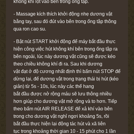
không khí lọt vào bên trong ống tập.
- Massage kích thích khởi động nhẹ dương vật
bằng tay, sau đó đút vào bên trong ống tập thông
qua ron cao su.
- Bật nút START khởi động để máy bắt đầu thực
hiện công việc hút không khí bên trong ống tập ra
bên ngoài, lúc này dương vật cũng sẽ được kéo
theo chiều không khí đi ra. Sau khi dương
vật đạt ở độ cương nhất định thì bấm nút STOP để
dừng lại, để dương vật trong trạng thái bị hút (kéo
giản) từ 5s - 10s, lúc này các thể hang
bắt đầu được nở rộng máu sẽ lưu thông nhiều
hơn giúp cho dương vật mở rộng và to hơn. Tiếp
theo bấm nút AIR RELEASE để xả khí vào bên
trong cho dương vật nghỉ ngơi khoảng 5s, rồi
bắt đầu thực hiện lại động tác hút và xã liên
tục trong khoảng thời gian 10 - 15 phút cho 1 lần