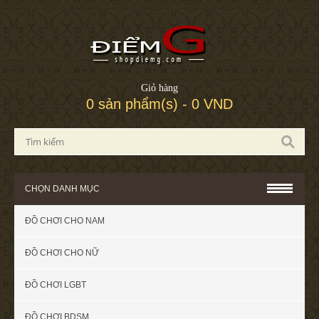
Giỏ hàng
0 sản phẩm(s) - 0 VND
CHỌN DANH MỤC
ĐỒ CHƠI CHO NAM
ĐỒ CHƠI CHO NỮ
ĐỒ CHƠI LGBT
ĐỒ CHƠI BDSM