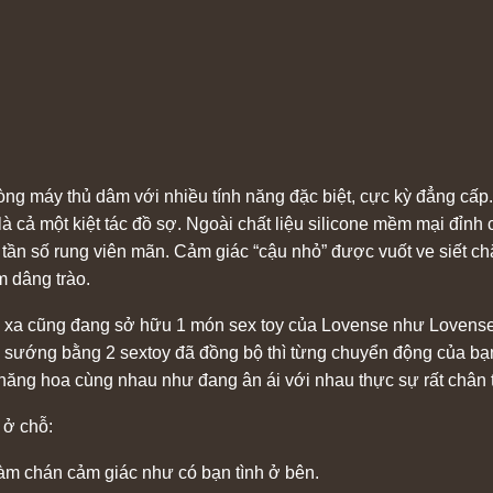
máy thủ dâm với nhiều tính năng đặc biệt, cực kỳ đẳng cấp. V
 cả một kiệt tác đồ sợ. Ngoài chất liệu silicone mềm mại đỉnh 
7 tần số rung viên mãn. Cảm giác “cậu nhỏ” được vuốt ve siết chặ
 dâng trào.
ở xa cũng đang sở hữu 1 món sex toy của Lovense như Lovense 
ự sướng bằng 2 sextoy đã đồng bộ thì từng chuyển động của bạn
hăng hoa cùng nhau như đang ân ái với nhau thực sự rất chân t
 ở chỗ:
àm chán cảm giác như có bạn tình ở bên.