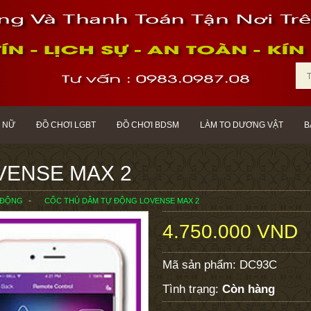
 NỮ
ĐỒ CHƠI LGBT
ĐỒ CHƠI BDSM
LÀM TO DƯƠNG VẬT
B
OVENSE MAX 2
 ĐỘNG
CỐC THỦ DÂM TỰ ĐỘNG LOVENSE MAX 2
4.750.000 VND
Mã sản phẩm:
DC93C
Tình trạng:
Còn hàng