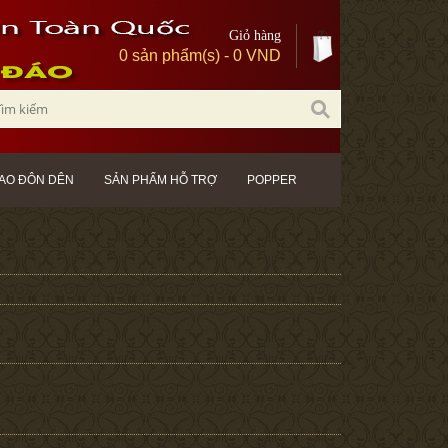
Giỏ hàng
0 sản phẩm(s) - 0 VND
AO ĐÔN DÊN
SẢN PHẨM HỖ TRỢ
POPPER