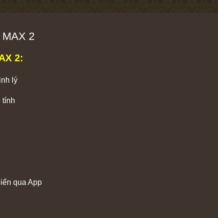
E MAX 2
AX 2:
inh lý
 tính
hiển qua App