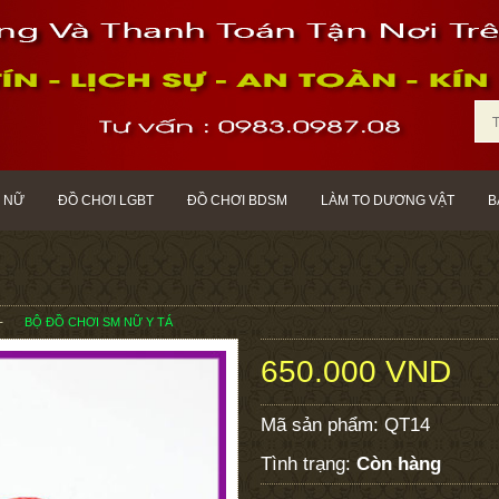
 NỮ
ĐỒ CHƠI LGBT
ĐỒ CHƠI BDSM
LÀM TO DƯƠNG VẬT
B
BỘ ĐỒ CHƠI SM NỮ Y TÁ
650.000 VND
Mã sản phẩm:
QT14
Tình trạng:
Còn hàng