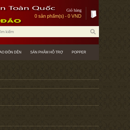
Giỏ hàng
0 sản phẩm(s) - 0 VND
AO ĐÔN DÊN
SẢN PHẨM HỖ TRỢ
POPPER