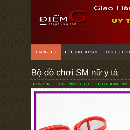
TRANG CHỦ
ĐỒ CHƠI CHO NAM
ĐỒ CHƠI CHO
Bộ đồ chơi SM nữ y tá
TRANG CHỦ
SẢN PHẨM HỖ TRỢ
ĐỒ CHƠI BẠO DÂM