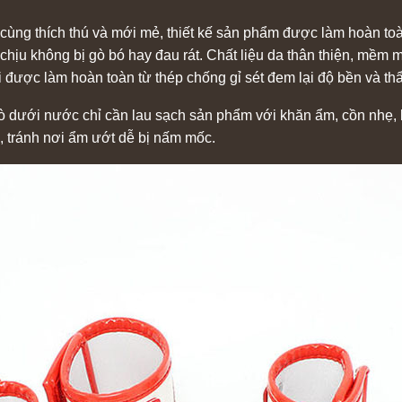
cùng thích thú và mới mẻ, thiết kế sản phẩm được làm hoàn toàn
hịu không bị gò bó hay đau rát. Chất liệu da thân thiện, mềm m
rói được làm hoàn toàn từ thép chống gỉ sét đem lại độ bền và t
ò dưới nước chỉ cần lau sạch sản phẩm với khăn ẩm, cồn nhẹ, 
 tránh nơi ẩm ướt dễ bị nấm mốc.