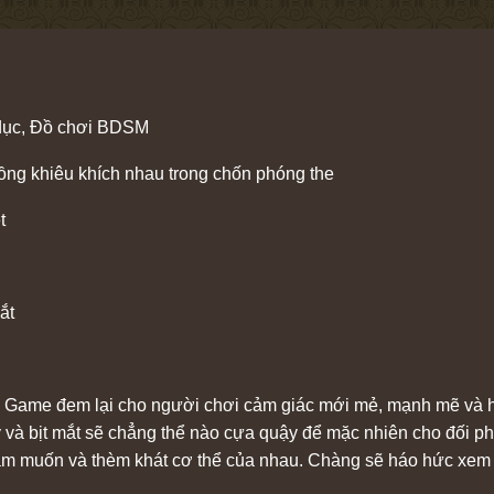
 dục, Đồ chơi BDSM
ồng khiêu khích nhau trong chốn phóng the
t
ắt
y Game đem lại cho người chơi cảm giác mới mẻ, mạnh mẽ và h
 tay và bịt mắt sẽ chẳng thể nào cựa quậy để mặc nhiên cho đối
ham muốn và thèm khát cơ thể của nhau. Chàng sẽ háo hức xem 