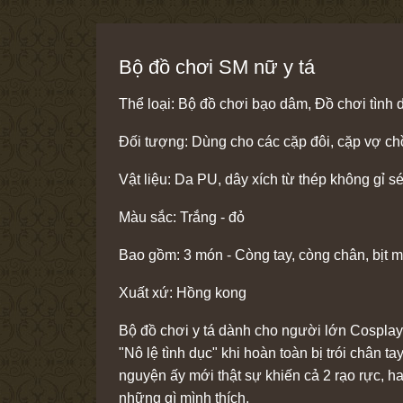
Bộ đồ chơi SM nữ y tá
Thể loại: Bộ đồ chơi bạo dâm, Đồ chơi tình
Đối tượng: Dùng cho các cặp đôi, cặp vợ ch
Vật liệu: Da PU, dây xích từ thép không gỉ sé
Màu sắc: Trắng - đỏ
Bao gồm: 3 món - Còng tay, còng chân, bịt m
Xuất xứ: Hồng kong
Bộ đồ chơi y tá dành cho người lớn Cospla
"Nô lệ tình dục" khi hoàn toàn bị trói chân
nguyện ấy mới thật sự khiến cả 2 rạo rực, 
những gì mình thích.