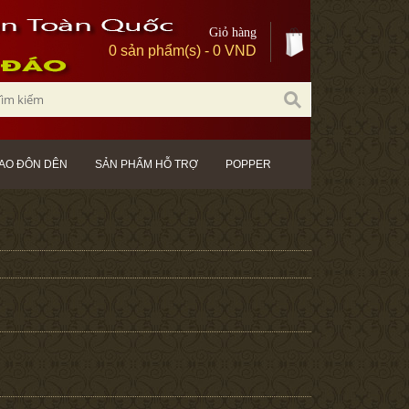
Giỏ hàng
0 sản phẩm(s) - 0 VND
AO ĐÔN DÊN
SẢN PHẨM HỖ TRỢ
POPPER