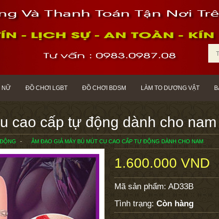
 NỮ
ĐỒ CHƠI LGBT
ĐỒ CHƠI BDSM
LÀM TO DƯƠNG VẬT
B
u cao cấp tự động dành cho nam
 ĐỘNG
ÂM ĐẠO GIẢ MÁY BÚ MÚT CU CAO CẤP TỰ ĐỘNG DÀNH CHO NAM
1.600.000 VND
Mã sản phẩm:
AD33B
Tình trạng:
Còn hàng