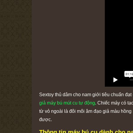
Sextoy thủ dâm cho nam giới tiêu chuẩn đạt
giả máy bú mút cu tự động
. Chiếc máy có tạ
từ vỏ ngoài là đôi môi âm đạo giả màu hồng
được.
Thông tin máy bú cu dành cho n