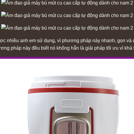
c nhiều anh em sử dụng, vì phương pháp này nhanh, gọn và dụ
ng pháp này đều biết nó không hẳn là giải pháp tối ưu vì khá 