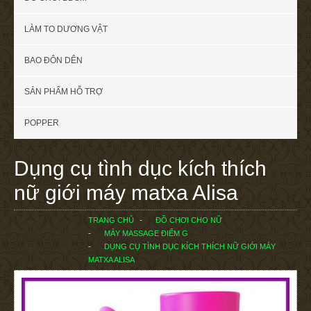
LÀM TO DƯƠNG VẬT
BAO ĐÔN DÊN
SẢN PHẨM HỖ TRỢ
POPPER
Dụng cụ tình dục kích thích
nữ giới máy matxa Alisa
TRANG CHỦ
ĐỒ CHƠI CHO NỮ
MÁY MASSAGE ĐIỂM G
DỤNG CỤ TÌNH DỤC KÍCH THÍCH NỮ GIỚI MÁY
MATXA ALISA