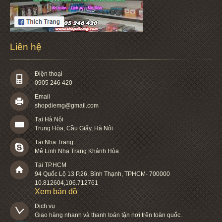
Liên hệ
Điện thoại
0905 246 420
Email
shopdiemg@gmail.com
Tại Hà Nội
Trung Hòa, Cầu Giấy, Hà Nội
Tại Nha Trang
Mê Linh Nha Trang Khánh Hòa
Tại TP.HCM
94 Quốc Lộ 13 P.26
,
Bình Thạnh
,
TPHCM
-
700000
10.812604
,
106.712761
Xem bản đồ
Dịch vụ

Giao hàng nhanh và thanh toán tận nơi trên toàn quốc.