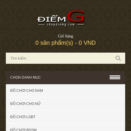
Giỏ hàng
0 sản phẩm(s) - 0 VND
CHỌN DANH MỤC
ĐỒ CHƠI CHO NAM
ĐỒ CHƠI CHO NỮ
ĐỒ CHƠI LGBT
ĐỒ CHƠI BDSM