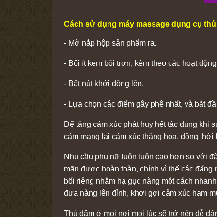
Cách sử dụng máy massage dụng cụ thủ 
- Mở nắp hộp sản phẩm ra.
- Bôi ít kem bôi trơn, kèm theo các hoạt động 
- Bất nút khởi động lên.
- Lựa chọn các điểm gây phê nhất, và bắt đ
Để tăng cảm xúc phát huy hết tác dụng khi 
cảm mang lại cảm xúc thăng hoa, đồng thời
Nhu cầu phụ nữ luôn luôn cao hơn so với đàn
mãn được hoàn toàn, chính vì thế các đấn
bối riêng nhằm hạ gục nàng một cách nhanh 
đưa nàng lên đỉnh, khơi gợi cảm xúc ham mu
Thủ dâm ở mọi nơi mọi lúc sẽ trở nên dễ dà