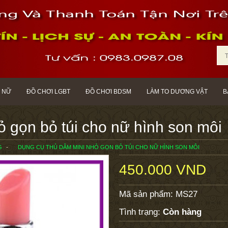
 NỮ
ĐỒ CHƠI LGBT
ĐỒ CHƠI BDSM
LÀM TO DƯƠNG VẬT
B
 gọn bỏ túi cho nữ hình son môi
G
DỤNG CỤ THỦ DÂM MINI NHỎ GỌN BỎ TÚI CHO NỮ HÌNH SON MÔI
450.000 VND
Mã sản phẩm:
MS27
Tình trạng:
Còn hàng