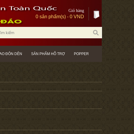
Giỏ hàng
0 sản phẩm(s) - 0 VND
AO ĐÔN DÊN
SẢN PHẨM HỖ TRỢ
POPPER