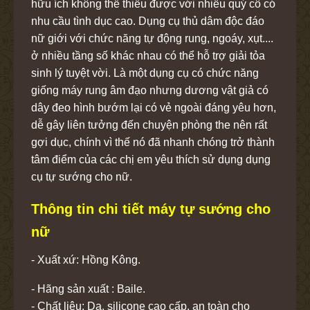
hữu ích không thể thiếu được với nhiều quý cô có
nhu cầu tình dục cao. Dụng cụ thủ dâm độc đáo
nữ giới với chức năng tự động rung, ngoáy, xụt....
ở nhiều tầng số khác nhau có thể hỗ trợ giải tỏa
sinh lý tuyệt vời. Là một dụng cụ có chức năng
giống máy rung âm đạo nhưng dương vật giả có
dây đeo hình bướm lại có vẻ ngoài đáng yêu hơn,
dễ gây liên tưởng đến chuyện phòng the nên rất
gợi dục, chính vì thế nó đã nhanh chóng trở thành
tâm điểm của các chị em yêu thích sử dụng dụng
cụ tự sướng cho nữ.
Thông tin chi tiết máy tự sướng cho
nữ
- Xuất xứ: Hồng Kông.
- Hãng sản xuất : Baile.
- Chất liệu: Da, silicone cao cấp, an toàn cho