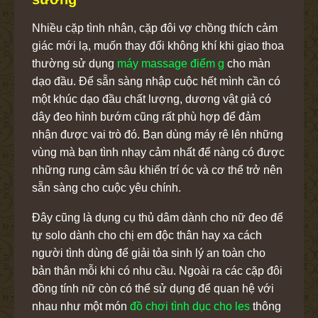
Nhiều cặp tình nhân, cặp đôi vợ chồng thích cảm
giác mới lạ, muốn thay đổi không khí khi giao thoa
thường sử dụng
máy massage điểm g
cho màn
dạo đầu. Để sẵn sàng nhập cuộc hết mình cần có
một khúc dạo đầu chất lượng, dương vật giả có
dây đeo hình bướm cũng rất phù hợp để đảm
nhận được vai trò đó. Bạn dùng máy rê lên những
vùng mà bạn tình nhạy cảm nhất để nàng có được
những rung cảm sâu khiến trí óc và cơ thể trở nên
sẵn sàng cho cuộc yêu chính.
Đây cũng là dụng cụ thủ dâm dành cho nữ đeo để
tự solo
dành cho chị em độc thân hay xa cách
người tình dùng để giải tỏa sinh lý an toàn cho
bản thân mỗi khi có nhu cầu. Ngoài ra các cặp đôi
đồng tính nữ còn có thể sử dụng để quan hệ với
nhau như một món
đồ chơi tình dục cho les
thông