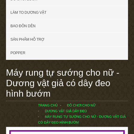
LÀM TO DƯƠNG VẬT
BAO ĐÔN DÊN
SẢN PHẨM HỖ TRỢ
POPPER
Máy rung tự sướng cho nữ -
Dương vật giả có dây đeo
hình bướm
TRANG CHỦ
ĐỒ CHƠI CHO NỮ
DƯƠNG VẬT GIẢ DÂY ĐEO
MÁY RUNG TỰ SƯỚNG CHO NỮ - DƯƠNG VẬT GIẢ
CÓ DÂY ĐEO HÌNH BƯỚM