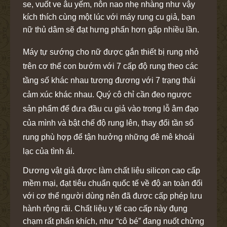
se, vuốt ve âu yếm, nôn nao nhẹ nhàng như vậy
kích thích cùng một lúc với máy rung cu giả, bạn
nữ thủ dâm sẽ đạt hưng phấn hơn gấp nhiều lần.
Máy tự sướng cho nữ được gắn thiết bị rung nhỏ
trên cơ thể con bướm với 7 cấp độ rung theo các
tầng số khác nhau tương đương với 7 trạng thái
cảm xúc khác nhau. Quý cô chỉ cần đeo ngược
sản phẩm để đưa đầu cu giả vào trong lỗ âm đạo
của mình và bật chế độ rung lên, thay đổi tần số
rung phù hợp để tận hưởng những đê mê khoái
lạc của tình ái.
Dương vật giả được làm chất liệu silicon cao cấp
mềm mại, đạt tiêu chuẩn quốc tế về độ an toàn đối
với cơ thể người dùng nên đã được cấp phép lưu
hành rộng rãi. Chất liệu y tế cao cấp này đụng
chạm rất phấn khích, như “cô bé” đang nuốt chửng