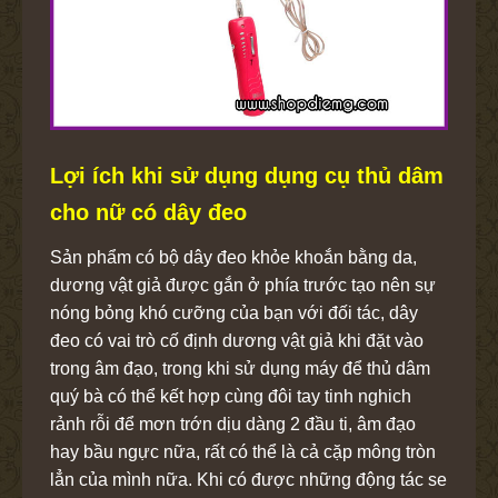
Lợi ích khi sử dụng dụng cụ thủ dâm
cho nữ có dây đeo
Sản phẩm có bộ dây đeo khỏe khoắn bằng da,
dương vật giả được gắn ở phía trước tạo nên sự
nóng bỏng khó cưỡng của bạn với đối tác, dây
đeo có vai trò cố định dương vật giả khi đặt vào
trong âm đạo, trong khi sử dụng máy để thủ dâm
quý bà có thể kết hợp cùng đôi tay tinh nghich
rảnh rỗi để mơn trớn dịu dàng 2 đầu ti, âm đạo
hay bầu ngực nữa, rất có thể là cả cặp mông tròn
lẳn của mình nữa. Khi có được những động tác se