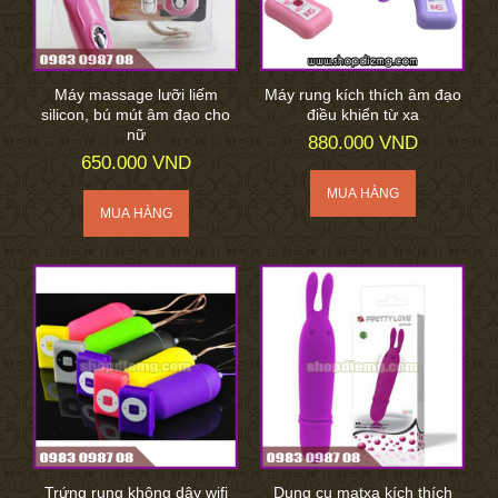
Máy massage lưỡi liếm
Máy rung kích thích âm đạo
silicon, bú mút âm đạo cho
điều khiển từ xa
nữ
880.000 VND
650.000 VND
Trứng rung không dây wifi
Dụng cụ matxa kích thích