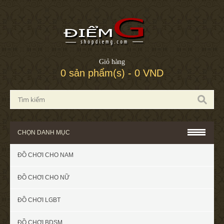
Giỏ hàng
0 sản phẩm(s) - 0 VND
CHỌN DANH MỤC
ĐỒ CHƠI CHO NAM
ĐỒ CHƠI CHO NỮ
ĐỒ CHƠI LGBT
ĐỒ CHƠI BDSM