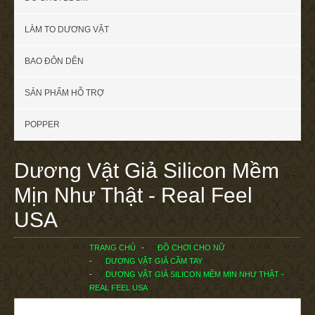
LÀM TO DƯƠNG VẬT
BAO ĐÔN DÊN
SẢN PHẨM HỖ TRỢ
POPPER
Dương Vật Giả Silicon Mềm
Mịn Như Thật - Real Feel
USA
TRANG CHỦ
ĐỒ CHƠI CHO NỮ
DƯƠNG VẬT GIẢ CẦM TAY
DƯƠNG VẬT GIẢ SILICON MỀM MỊN NHƯ THẬT -
REAL FEEL USA