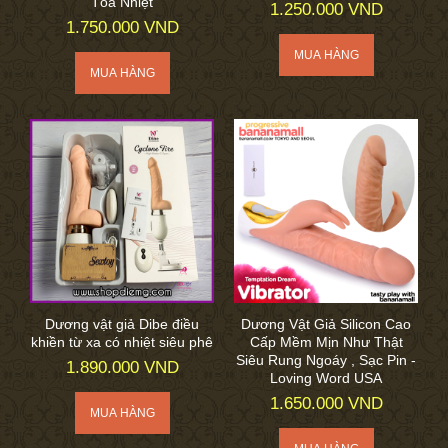
Tỏa Nhiệt
1.250.000 VND
1.750.000 VND
Dương vật giả Dibe điều
Dương Vật Giả Silicon Cao
khiền từ xa có nhiệt siêu phê
Cấp Mềm Mịn Như Thật
Siêu Rung Ngoáy , Sạc Pin -
1.890.000 VND
Loving Word USA
1.650.000 VND