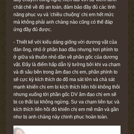
chặt chẽ về độ an toàn, đảm bảo đầy đủ các tính
năng phục vụ và 'chiều chuộng' chị em hết mức
mà không phải anh chàng nào cũng có thể đáp
ứng đầy đủ được.
- Thiết kế với kiểu dáng giống với dương vật của
đàn ông, nhỏ ở phần bao đầu nhưng hơi phình to
ở giữa và thuôn nhỏ dần về phần gốc của dương
vật. Đây là điểm hấp dẫn lý tưởng bởi khi va chạm
và đi sâu bên trong âm đạo chị em, phần phình to
sẽ cực kỳ kích thích do độ ma sát lớn và chà sát
mạnh khiến chị em bị kích thích liên hồi không thôi
nhưng xuống tới phần gốc DV âm đạo chị em sẽ
bị co thắt lại không ngừng. Sự va chạm liên tục và
kích thích liên hồi đó khiến chị em mê mẩn và gần
như bị anh chàng này chinh phục hoàn toàn.