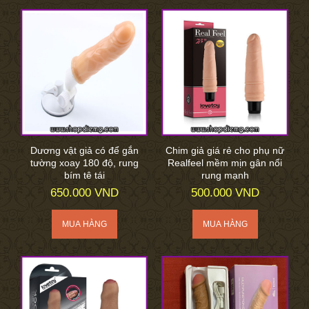
Dương vật giả có để gắn
Chim giả giá rẻ cho phụ nữ
tường xoay 180 độ, rung
Realfeel mềm mịn gân nổi
bím tê tái
rung mạnh
650.000 VND
500.000 VND