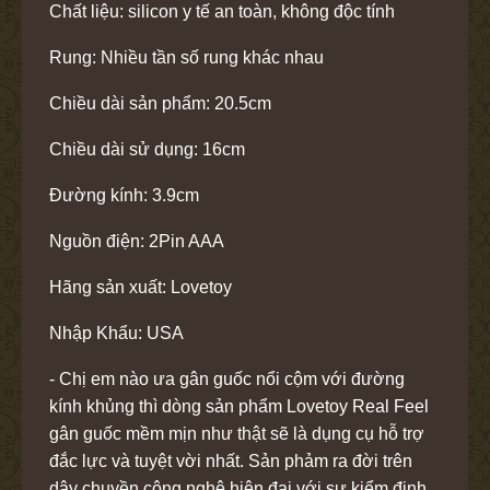
Chất liệu: silicon y tế an toàn, không độc tính
Rung: Nhiều tần số rung khác nhau
Chiều dài sản phẩm: 20.5cm
Chiều dài sử dụng: 16cm
Đường kính: 3.9cm
Nguồn điện: 2Pin AAA
Hãng sản xuất: Lovetoy
Nhập Khẩu: USA
- Chị em nào ưa gân guốc nổi cộm với đường
kính khủng thì dòng sản phẩm Lovetoy Real Feel
gân guốc mềm mịn như thật sẽ là dụng cụ hỗ trợ
đắc lực và tuyệt vời nhất. Sản phảm ra đời trên
dây chuyền công nghệ hiện đại với sự kiểm định