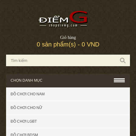
Giỏ hàng
0 sản phẩm(s) - 0 VND
CHỌN DANH MỤC
ĐỒ CHƠI CHO NAM
ĐỒ CHƠI CHO NỮ
ĐỒ CHƠI LGBT
ĐỒ CHƠI BDSM