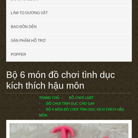
LÀM TO DƯƠNG VẬT
BAO ĐÔN DÊN
SẢN PHẨM HỖ TRỢ
POPPER
Bộ 6 món đồ chơi tình dục
kích thích hậu môn
TRANG CHỦ
ĐỒ CHƠI LGBT
ĐỒ CHƠI TÌNH DỤC CHO GAY
BỘ 6 MÓN ĐỒ CHƠI TÌNH DỤC KÍCH THÍCH HẬU
MÔN