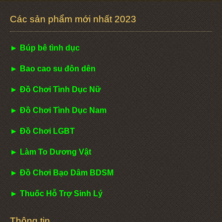
Các sản phẩm mới nhất 2023
► Búp bê tình dục
► Bao cao su đôn dên
► Đồ Chơi Tình Dục Nữ
► Đồ Chơi Tình Dục Nam
► Đồ Chơi LGBT
► Làm To Dương Vật
► Đồ Chơi Bạo Dâm BDSM
► Thuốc Hỗ Trợ Sinh Lý
Thông tin