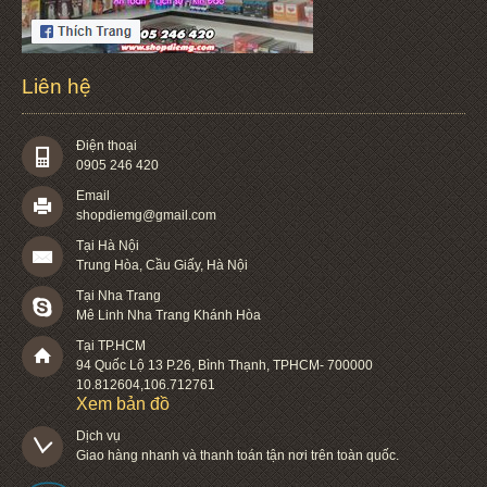
Liên hệ
Điện thoại
0905 246 420
Email
shopdiemg@gmail.com
Tại Hà Nội
Trung Hòa, Cầu Giấy, Hà Nội
Tại Nha Trang
Mê Linh Nha Trang Khánh Hòa
Tại TP.HCM
94 Quốc Lộ 13 P.26
,
Bình Thạnh
,
TPHCM
-
700000
10.812604
,
106.712761
Xem bản đồ
Dịch vụ

Giao hàng nhanh và thanh toán tận nơi trên toàn quốc.