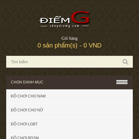
Giỏ hàng
0 sản phẩm(s) - 0 VND
CHỌN DANH MỤC
ĐỒ CHƠI CHO NAM
ĐỒ CHƠI CHO NỮ
ĐỒ CHƠI LGBT
ĐỒ CHƠI BDSM