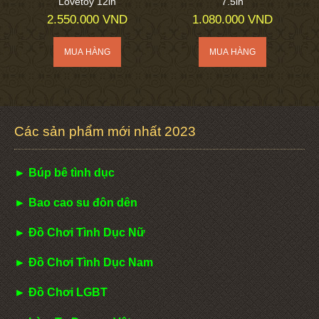
Lovetoy 12in
7.5in
2.550.000 VND
1.080.000 VND
Các sản phẩm mới nhất 2023
► Búp bê tình dục
► Bao cao su đôn dên
► Đồ Chơi Tình Dục Nữ
► Đồ Chơi Tình Dục Nam
► Đồ Chơi LGBT