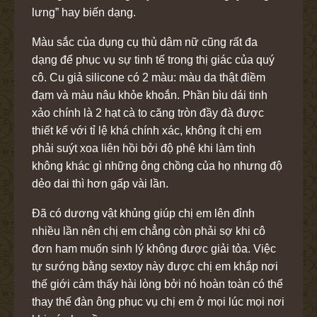
lưng” hay biến dạng.
Màu sắc của dụng cụ thủ dâm nữ cũng rất đa
dạng để phục vụ sự tinh tế trong thị giác của quý
cô. Cu giả silicone có 2 màu: màu da thật điềm
đạm và màu nâu khỏe khoắn. Phần bìu dái tinh
xảo chính là 2 hạt cà to căng tròn đầy đà được
thiết kế với tỉ lệ khá chính xác, không ít chị em
phải suýt xoa liên hồi bởi độ phê khi làm tình
không khác gì những ông chồng của họ nhưng độ
dẻo dai thì hơn gấp vài lần.
Đã có dương vật khủng giúp chị em lên đỉnh
nhiều lần nên chị em chẳng còn phải sợ khi cô
đơn ham muốn sinh lý không được giải tỏa. Việc
tự sướng bằng sextoy này được chị em khắp nơi
thế giới cảm thấy hài lòng bởi nó hoàn toàn có thể
thay thế đàn ông phục vụ chị em ở mọi lúc mọi nơi