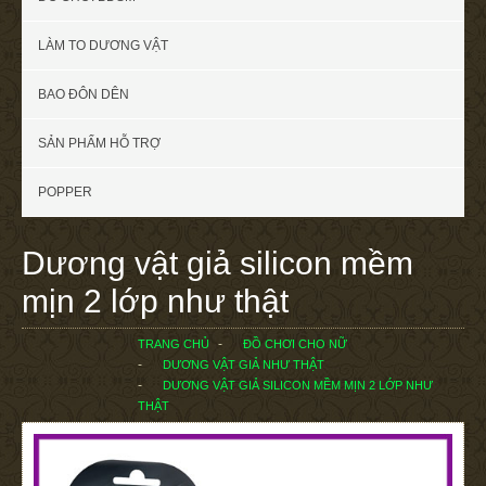
LÀM TO DƯƠNG VẬT
BAO ĐÔN DÊN
SẢN PHẨM HỖ TRỢ
POPPER
Dương vật giả silicon mềm
mịn 2 lớp như thật
TRANG CHỦ
ĐỒ CHƠI CHO NỮ
DƯƠNG VẬT GIẢ NHƯ THẬT
DƯƠNG VẬT GIẢ SILICON MỀM MỊN 2 LỚP NHƯ
THẬT