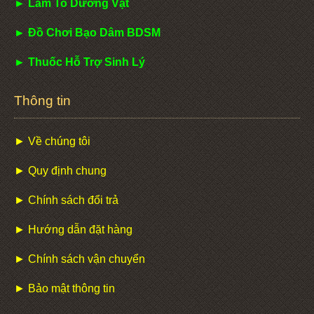
► Làm To Dương Vật
► Đồ Chơi Bạo Dâm BDSM
► Thuốc Hỗ Trợ Sinh Lý
Thông tin
► Về chúng tôi
► Quy định chung
► Chính sách đổi trả
► Hướng dẫn đặt hàng
► Chính sách vận chuyển
► Bảo mật thông tin