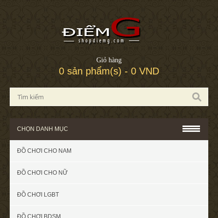
Giỏ hàng
0 sản phẩm(s) - 0 VND
CHỌN DANH MỤC
ĐỒ CHƠI CHO NAM
ĐỒ CHƠI CHO NỮ
ĐỒ CHƠI LGBT
ĐỒ CHƠI BDSM