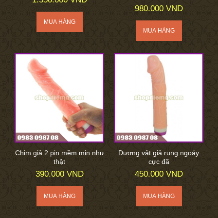
980.000 VND
Chim giả 2 pin mềm mịn như
Dương vật giả rung ngoáy
thật
cực đã
390.000 VND
450.000 VND