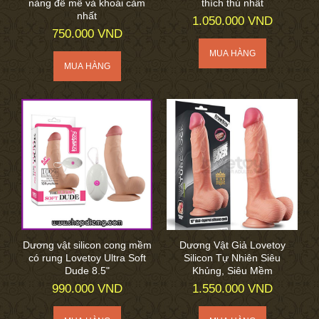
nàng đê mê và khoái cảm
thích thú nhất
nhất
1.050.000 VND
750.000 VND
Dương vật silicon cong mềm
Dương Vật Giả Lovetoy
có rung Lovetoy Ultra Soft
Silicon Tự Nhiên Siêu
Dude 8.5"
Khủng, Siêu Mềm
990.000 VND
1.550.000 VND