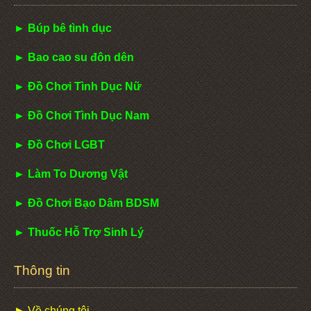
► Búp bê tình dục
► Bao cao su đôn dên
► Đồ Chơi Tình Dục Nữ
► Đồ Chơi Tình Dục Nam
► Đồ Chơi LGBT
► Làm To Dương Vật
► Đồ Chơi Bạo Dâm BDSM
► Thuốc Hỗ Trợ Sinh Lý
Thông tin
► Về chúng tôi