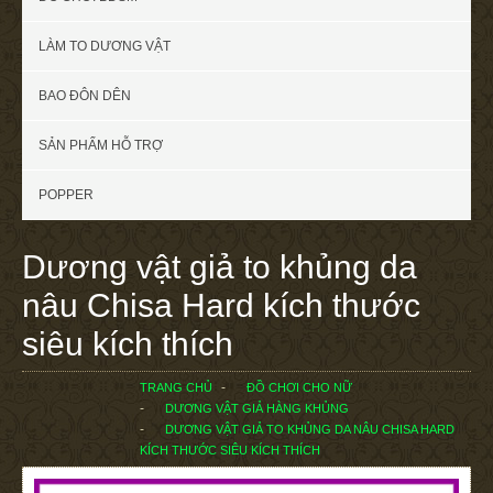
LÀM TO DƯƠNG VẬT
BAO ĐÔN DÊN
SẢN PHẨM HỖ TRỢ
POPPER
Dương vật giả to khủng da
nâu Chisa Hard kích thước
siêu kích thích
TRANG CHỦ
ĐỒ CHƠI CHO NỮ
DƯƠNG VẬT GIẢ HÀNG KHỦNG
DƯƠNG VẬT GIẢ TO KHỦNG DA NÂU CHISA HARD
KÍCH THƯỚC SIÊU KÍCH THÍCH