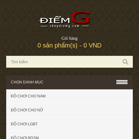
Giỏ hàng
0 sản phẩm(s) - 0 VND
CHỌN DANH MỤC
ĐỒ CHƠI CHO NAM
ĐỒ CHƠI CHO NỮ
ĐỒ CHƠI LGBT
ĐỒ CHƠI BDSM