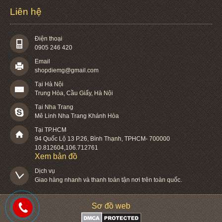
Liên hệ
Điện thoại
0905 246 420
Email
shopdiemg@gmail.com
Tại Hà Nội
Trung Hòa, Cầu Giấy, Hà Nội
Tại Nha Trang
Mê Linh Nha Trang Khánh Hòa
Tại TP.HCM
94 Quốc Lộ 13 P.26
,
Bình Thạnh
,
TPHCM
-
700000
10.812604
,
106.712761
Xem bản đồ
Dịch vụ

Giao hàng nhanh và thanh toán tận nơi trên toàn quốc.
Sơ đồ web