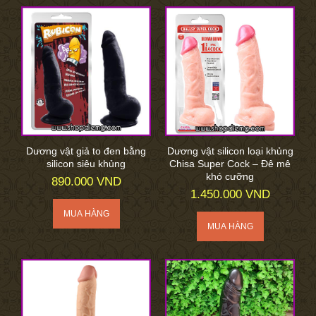
Dương vật giả to đen bằng
Dương vật silicon loại khủng
silicon siêu khủng
Chisa Super Cock – Đê mê
khó cưỡng
890.000 VND
1.450.000 VND