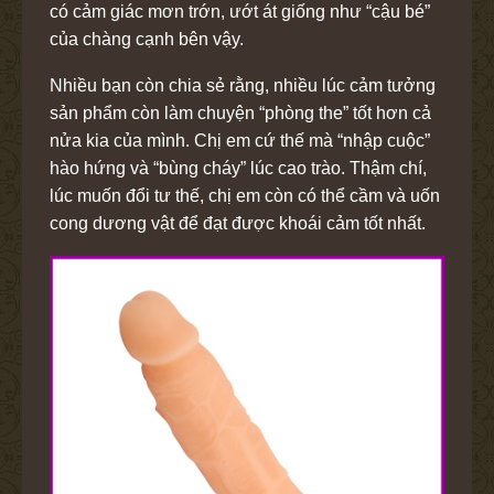
có cảm giác mơn trớn, ướt át giống như “cậu bé”
của chàng cạnh bên vậy.
Nhiều bạn còn chia sẻ rằng, nhiều lúc cảm tưởng
sản phẩm còn làm chuyện “phòng the” tốt hơn cả
nửa kia của mình. Chị em cứ thế mà “nhập cuộc”
hào hứng và “bùng cháy” lúc cao trào. Thậm chí,
lúc muốn đổi tư thế, chị em còn có thể cầm và uốn
cong dương vật để đạt được khoái cảm tốt nhất.