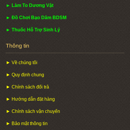
► Làm To Dương Vật
► Đồ Chơi Bạo Dâm BDSM
► Thuốc Hỗ Trợ Sinh Lý
Thông tin
► Về chúng tôi
► Quy định chung
► Chính sách đổi trả
► Hướng dẫn đặt hàng
► Chính sách vận chuyển
► Bảo mật thông tin