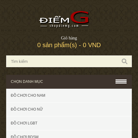
Giỏ hàng
0 sản phẩm(s) - 0 VND
CHỌN DANH MỤC
ĐỒ CHƠI CHO NAM
ĐỒ CHƠI CHO NỮ
ĐỒ CHƠI LGBT
ĐỒ CHƠI BDSM