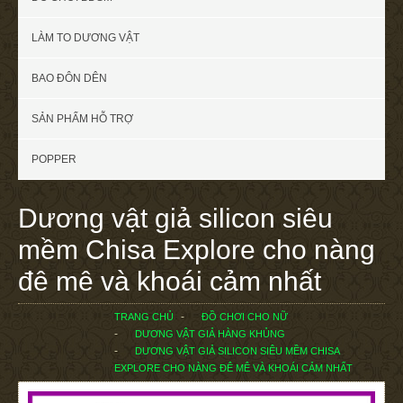
LÀM TO DƯƠNG VẬT
BAO ĐÔN DÊN
SẢN PHẨM HỖ TRỢ
POPPER
Dương vật giả silicon siêu
mềm Chisa Explore cho nàng
đê mê và khoái cảm nhất
TRANG CHỦ
ĐỒ CHƠI CHO NỮ
DƯƠNG VẬT GIẢ HÀNG KHỦNG
DƯƠNG VẬT GIẢ SILICON SIÊU MỀM CHISA
EXPLORE CHO NÀNG ĐÊ MÊ VÀ KHOÁI CẢM NHẤT