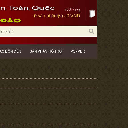
Giỏ hàng
0 sản phẩm(s) - 0 VND
AO ĐÔN DÊN
SẢN PHẨM HỖ TRỢ
POPPER