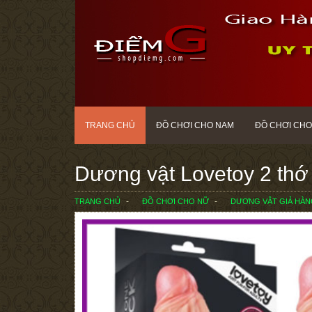
TRANG CHỦ
ĐỒ CHƠI CHO NAM
ĐỒ CHƠI CHO
Dương vật Lovetoy 2 thớ 
TRANG CHỦ
ĐỒ CHƠI CHO NỮ
DƯƠNG VẬT GIẢ HÀ