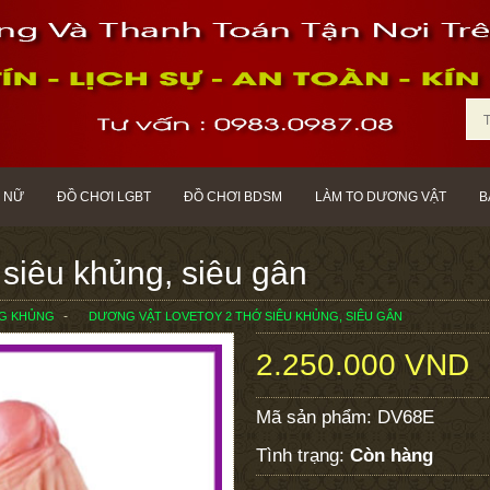
 NỮ
ĐỒ CHƠI LGBT
ĐỒ CHƠI BDSM
LÀM TO DƯƠNG VẬT
B
siêu khủng, siêu gân
NG KHỦNG
DƯƠNG VẬT LOVETOY 2 THỚ SIÊU KHỦNG, SIÊU GÂN
2.250.000 VND
Mã sản phẩm:
DV68E
Tình trạng:
Còn hàng