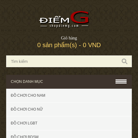
Giỏ hàng
0 sản phẩm(s) - 0 VND
CHỌN DANH MỤC
ĐỒ CHƠI CHO NAM
ĐỒ CHƠI CHO NỮ
ĐỒ CHƠI LGBT
ĐỒ CHƠI BDSM