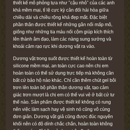
thiết kế mô phỏng tựa như "cậu nhỏ" của các anh
khá mềm mại, tỉ lệ cực kỳ cân đối hài hòa giữa
chiều dài và chiều rộng khá đẹp mắt. Đặc biệt
phần thân được thiết kế những gân nổi mấp mô,
giống như những tia máu nổi cộm giúp kích thích
lên thành âm đạo, làm các nàng sung sướng và
khoái cảm rạo rực khi dương vật ra vào.
Dương vật trong suốt được thiết kế hoàn toàn từ
silicone mềm mại, an toàn cực cao nên chị em
hoàn toàn có thể sử dụng trực tiếp mà không cần
bất cứ bảo hộ nào khác. Chỉ cần thêm chút gel bôi
trơn lên toàn bộ phần thân dương vật, tạo cảm
giác trơn mượt là chị em có thể vui vẻ ở bất cứ tư
thế nào. Sản phẩm được thiết kế không có rung
nên việc làm sạch hay vệ sinh nó cũng vô cùng
đơn giản. Dương vật giả cũng được đúc nguyên
khối nên có độ dính chắc chắn, hoàn toàn không