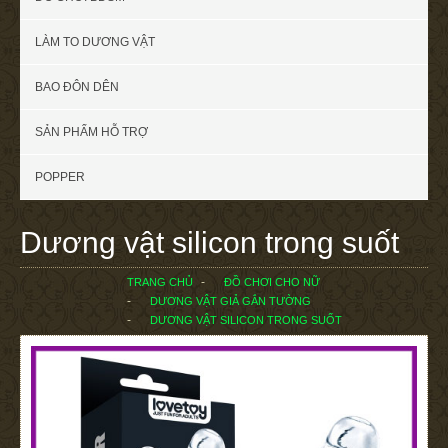
LÀM TO DƯƠNG VẬT
BAO ĐÔN DÊN
SẢN PHẨM HỖ TRỢ
POPPER
Dương vật silicon trong suốt
TRANG CHỦ
ĐỒ CHƠI CHO NỮ
DƯƠNG VẬT GIẢ GẮN TƯỜNG
DƯƠNG VẬT SILICON TRONG SUỐT