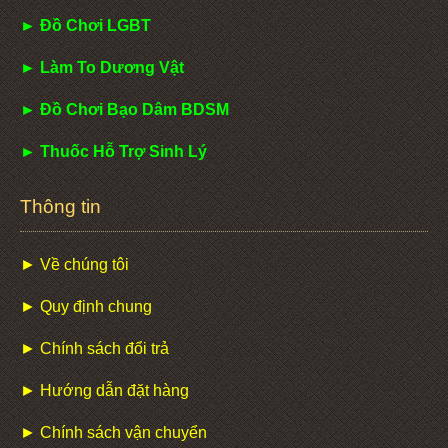
► Đồ Chơi LGBT
► Làm To Dương Vật
► Đồ Chơi Bạo Dâm BDSM
► Thuốc Hỗ Trợ Sinh Lý
Thông tin
► Về chúng tôi
► Quy định chung
► Chính sách đổi trả
► Hướng dẫn đặt hàng
► Chính sách vận chuyển