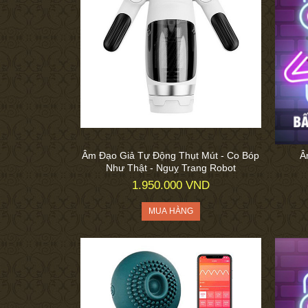
Âm Đạo Giả Tự Động Thụt Mút - Co Bóp
Â
Như Thật - Nguỵ Trang Robot
1.950.000 VND