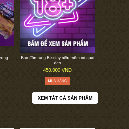
 rung
Bao đôn rung Blisstoy siêu mềm có quai
đeo
450.000 VND
XEM TẤT CẢ SẢN PHẨM