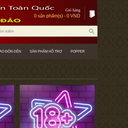
Giỏ hàng
0 sản phẩm(s) - 0 VND
AO ĐÔN DÊN
SẢN PHẨM HỖ TRỢ
POPPER