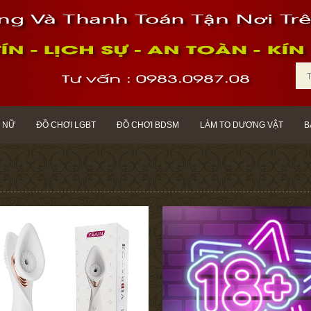
 NỮ
ĐỒ CHƠI LGBT
ĐỒ CHƠI BDSM
LÀM TO DƯƠNG VẬT
B