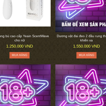
ung bú cao cấp Yeain ScentWave
Dương vật đai đeo 2 đầu rung th
cho nữ
khiển xa
1.250.000 VND
1.550.000 VND