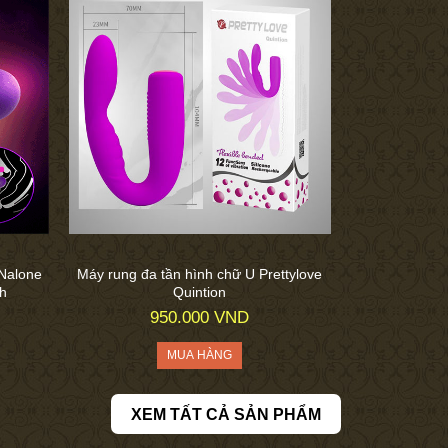
 Nalone
Máy rung đa tần hình chữ U Prettylove
nh
Quintion
950.000 VND
XEM TẤT CẢ SẢN PHẨM