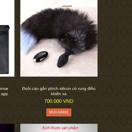
ense
Đuôi cáo gắn phích silicon có rung điều
 app
khiển xa
700.000 VND