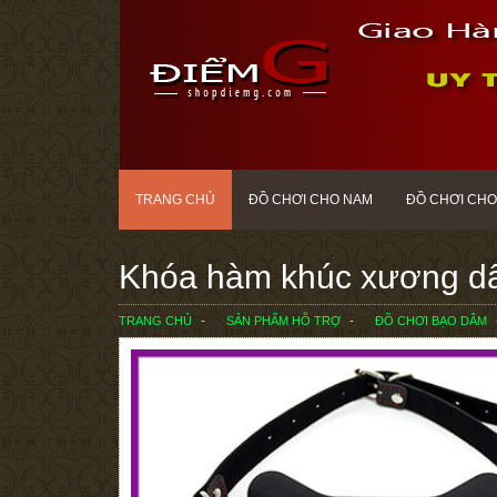
TRANG CHỦ
ĐỒ CHƠI CHO NAM
ĐỒ CHƠI CHO
Khóa hàm khúc xương d
TRANG CHỦ
SẢN PHẨM HỖ TRỢ
ĐỒ CHƠI BẠO DÂM