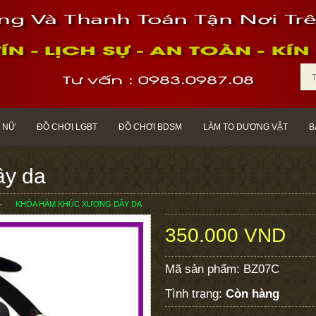
 NỮ
ĐỒ CHƠI LGBT
ĐỒ CHƠI BDSM
LÀM TO DƯƠNG VẬT
B
ây da
KHÓA HÀM KHÚC XƯƠNG DÂY DA
350.000 VND
Mã sản phẩm:
BZ07C
Tình trạng:
Còn hàng