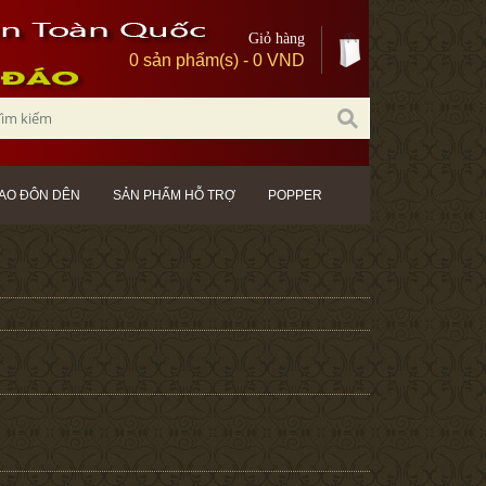
Giỏ hàng
0 sản phẩm(s) - 0 VND
AO ĐÔN DÊN
SẢN PHẨM HỖ TRỢ
POPPER