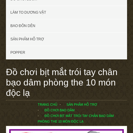
LÀM TO DƯƠNG VẬT
BAO ĐÔN DÊN
SẢN PHẨM HỖ TRỢ
POPPER
Đồ chơi bịt mắt trói tay chân
bạo dâm phòng the 10 món
độc lạ
TRANG CHỦ
SẢN PHẨM HỖ TRỢ
ĐỒ CHƠI BẠO DÂM
ĐỒ CHƠI BỊT MẮT TRÓI TAY CHÂN BẠO DÂM
PHÒNG THE 10 MÓN ĐỘC LẠ