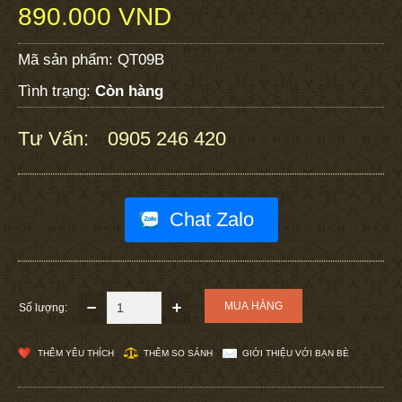
890.000 VND
Mã sản phẩm:
QT09B
Tình trạng:
Còn hàng
Tư Vấn:
0905 246 420
:
Chat Zalo
Số lượng:
THÊM YÊU THÍCH
THÊM SO SÁNH
GIỚI THIỆU VỚI BẠN BÈ