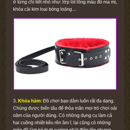
ở từng chi tiết nhỏ như: lớp lót lông màu đỏ ma mị,
khóa cài kim loại bóng loáng…
3
. Khóa hàm
: Đồ chơi bạo dâm luôn rất đa dạng.
Chúng được biến tấu để thỏa mãn mọi trò chơi oái
oăm của người dùng. Có những dụng cụ làm cả
hai cuồng nhiệt kêu rên ầm ĩ, lại cũng có những
món đồ làm kẻ bị trị sướng phát điên lên nhưng