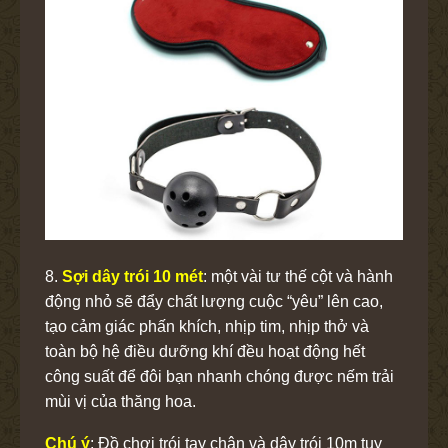
8.
Sợi dây trói 10 mét
: một vài tư thế cột và hành
động nhỏ sẽ đẩy chất lượng cuộc “yêu” lên cao,
tạo cảm giác phấn khích, nhịp tim, nhịp thở và
toàn bộ hệ điều dưỡng khí đều hoạt động hết
công suất để đôi bạn nhanh chóng được nếm trải
mùi vị của thăng hoa.
Chú ý
: Đồ chơi trói tay chân
và dây trói 10m tuy