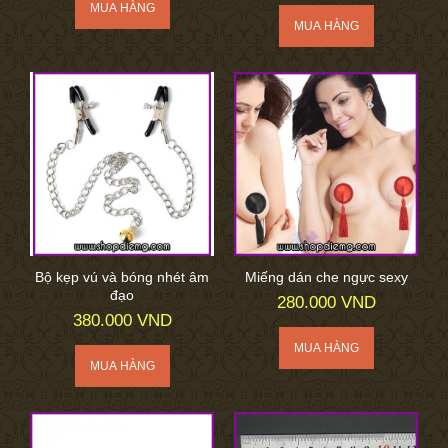
Bộ kẹp vú và bóng nhét âm
Miếng dán che ngực sexy
đạo
280.000 VND
380.000 VND