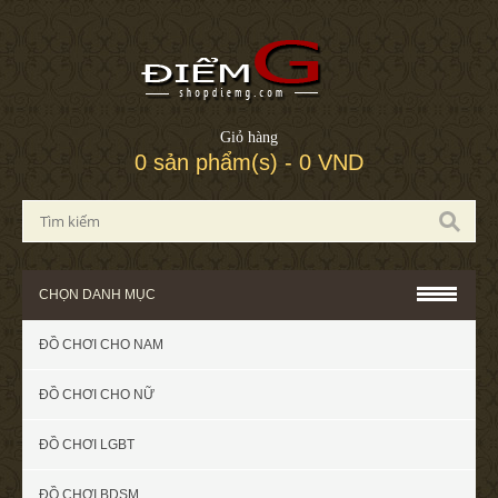
Giỏ hàng
0 sản phẩm(s) - 0 VND
CHỌN DANH MỤC
ĐỒ CHƠI CHO NAM
ĐỒ CHƠI CHO NỮ
ĐỒ CHƠI LGBT
ĐỒ CHƠI BDSM