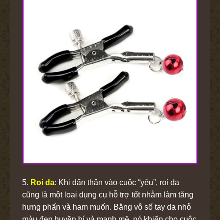
5.
Roi da
: Khi dấn thân vào cuộc “yêu”, roi da
cũng là một loại dụng cụ hỗ trợ tốt nhằm làm tăng
hưng phấn và ham muốn. Bằng vô số tay da nhỏ
màu đen huyền bí và mạnh mẽ, nó khiến cho cuộc