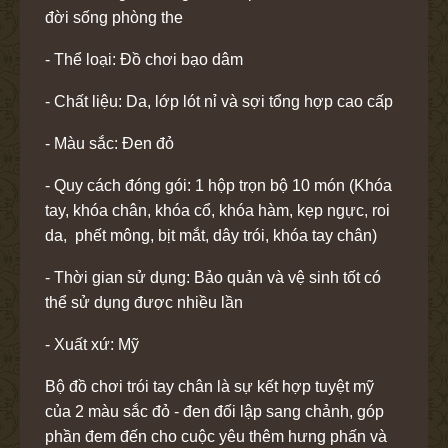
đời sống phòng the
- Thể loại: Đồ chơi bạo dâm
- Chất liệu: Da, lớp lót nỉ và sợi tổng hợp cao cấp
- Màu sắc: Đen đỏ
- Quy cách đóng gói: 1 hộp trọn bộ 10 món (Khóa
tay, khóa chân, khóa cổ, khóa hàm, kẹp ngực, roi
da, phết mông, bịt mắt, dây trói, khóa tay chân)
- Thời gian sử dụng: Bảo quản và vệ sinh tốt có
thể sử dụng được nhiều lần
- Xuất xứ: Mỹ
Bộ
đồ chơi trói tay chân
là sự kết hợp tuyệt mỹ
của 2 màu sắc đỏ - đen đối lập sang chảnh, góp
phần đem đến cho cuộc yêu thêm hưng phấn và