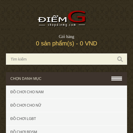
Giỏ hàng
0 sản phẩm(s) - 0 VND
CHỌN DANH MỤC
ĐỒ CHƠI CHO NAM
ĐỒ CHƠI CHO NỮ
ĐỒ CHƠI LGBT
ĐỒ CHƠI BDSM