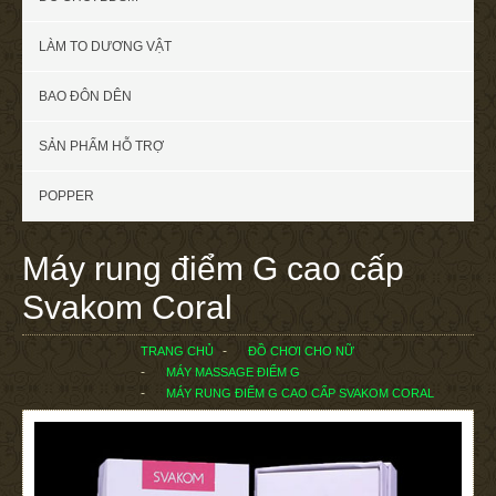
LÀM TO DƯƠNG VẬT
BAO ĐÔN DÊN
SẢN PHẨM HỖ TRỢ
POPPER
Máy rung điểm G cao cấp
Svakom Coral
TRANG CHỦ
ĐỒ CHƠI CHO NỮ
MÁY MASSAGE ĐIỂM G
MÁY RUNG ĐIỂM G CAO CẤP SVAKOM CORAL