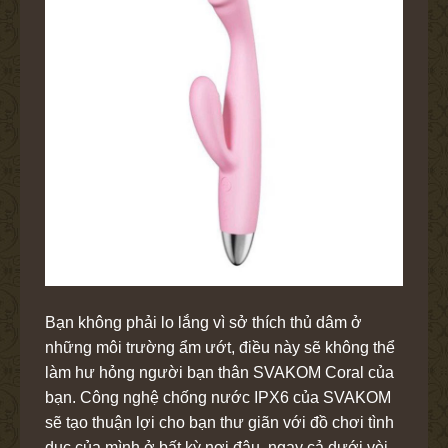
Bạn không phải lo lắng vì sở thích thủ dâm ở
những môi trường ẩm ướt, điều này sẽ không thể
làm hư hỏng người bạn thân SVAKOM Coral của
bạn. Công nghệ chống nước IPX6 của SVAKOM
sẽ tạo thuận lợi cho bạn thư giãn với đồ chơi tình
dục của mình ở bất kỳ nơi đâu, ngay cả dưới vòi