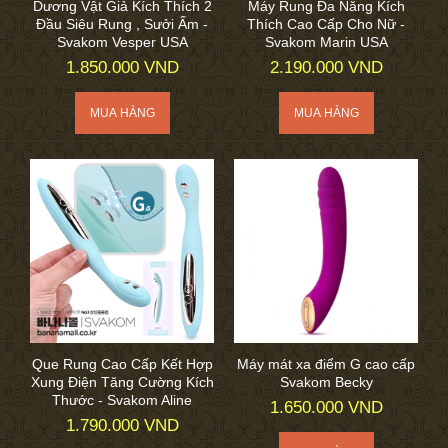
Dương Vật Giả Kích Thích 2
Máy Rung Đa Năng Kích
Đầu Siêu Rung , Sưởi Ấm -
Thích Cao Cấp Cho Nữ -
Svakom Vesper USA
Svakom Marin USA
1.850.000 VND
2.190.000 VND
Que Rung Cao Cấp Kết Hợp
Máy mát xa điểm G cao cấp
Xung Điện Tăng Cường Kích
Svakom Becky
Thước - Svakom Aline
1.650.000 VND
1.790.000 VND