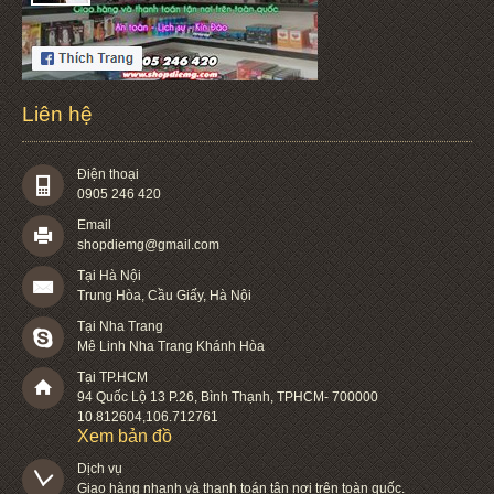
Liên hệ
Điện thoại
0905 246 420
Email
shopdiemg@gmail.com
Tại Hà Nội
Trung Hòa, Cầu Giấy, Hà Nội
Tại Nha Trang
Mê Linh Nha Trang Khánh Hòa
Tại TP.HCM
94 Quốc Lộ 13 P.26
,
Bình Thạnh
,
TPHCM
-
700000
10.812604
,
106.712761
Xem bản đồ
Dịch vụ

Giao hàng nhanh và thanh toán tận nơi trên toàn quốc.