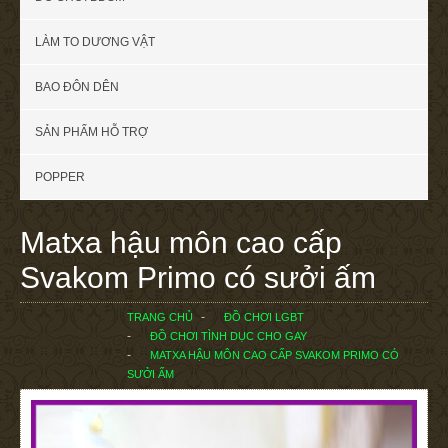
LÀM TO DƯƠNG VẬT
BAO ĐÔN DÊN
SẢN PHẨM HỖ TRỢ
POPPER
Matxa hậu môn cao cấp
Svakom Primo có sưởi ấm
TRANG CHỦ
ĐỒ CHƠI LGBT
ĐỒ CHƠI TÌNH DỤC CHO GAY
MATXA HẬU MÔN CAO CẤP SVAKOM PRIMO CÓ
SƯỞI ẤM