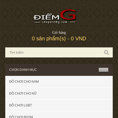
Giỏ hàng
0 sản phẩm(s) - 0 VND
CHỌN DANH MỤC
ĐỒ CHƠI CHO NAM
ĐỒ CHƠI CHO NỮ
ĐỒ CHƠI LGBT
ĐỒ CHƠI BDSM