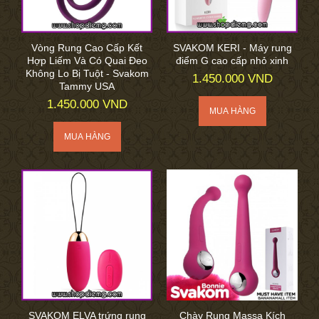
Vòng Rung Cao Cấp Kết
SVAKOM KERI - Máy rung
Hợp Liếm Và Có Quai Đeo
điểm G cao cấp nhỏ xinh
Không Lo Bị Tuột - Svakom
1.450.000 VND
Tammy USA
1.450.000 VND
SVAKOM ELVA trứng rung
Chày Rung Massa Kích