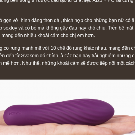
ung bên trong thì được cấu tạo từ chất liệu ABS + PC rất cứng
hỏ gọn với hình dáng thon dài, thích hợp cho những bạn nữ có
 sextoy và cô bé mà không gây đau hay khó chịu. Trên bề mặt
 mang đến nhiều khoái cảm cho chị em hơn.
ng cơ rung mạnh mẽ với 10 chế độ rung khác nhau, mang đến c
uyên đến từ Svakom đó chính là các bạn hãy trải nghiệm những 
nh mẽ hơn. Như thế, những khoái cảm sẽ được tiếp nối một các