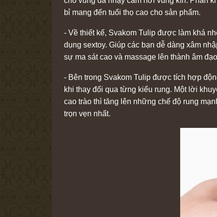
cho vùng da nhạy cảm nơi vùng kín. Phần kh
bỉ mang đến tuổi thọ cao cho sản phẩm.
- Về thiết kế, Svakom Tulip được làm khá n
dụng sextoy. Giúp các bạn dễ dàng xâm nhập
sự ma sát cao và massage lên thành âm đạo
- Bên trong Svakom Tulip được tích hợp độ
khi thay đổi qua từng kiểu rung. Một lời kh
cao trào thì tăng lên những chế độ rung mạ
trọn vẹn nhất.