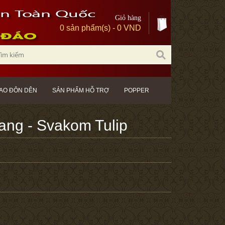
Giỏ hàng
0 sản phẩm(s) - 0 VND
AO ĐÔN DÊN
SẢN PHẨM HỖ TRỢ
POPPER
ang - Svakom Tulip