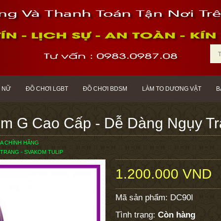
 NỮ
ĐỒ CHƠI LGBT
ĐỒ CHƠI BDSM
LÀM TO DƯƠNG VẬT
B
ểm G Cao Cấp - Dễ Dàng Ngụy Tr
A CHÍNH HÃNG
 TRANG - SVAKOM TULIP
1.200.000 VND
Mã sản phẩm:
DC90I
Tình trạng:
Còn hàng