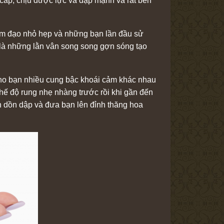
 cáp, chịu được lực va đập mạnh và rất bền
 âm đạo nhỏ hẹp và những bạn lần đầu sử
 là những lằn vân song song gợn sóng tạo
ho bạn nhiều cung bậc khoái cảm khác nhau
chế độ rung nhẹ nhàng trước rồi khi gần đến
h dồn dập và đưa bạn lên đỉnh thăng hoa