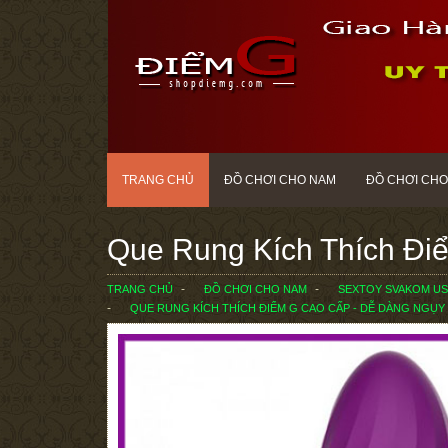
TRANG CHỦ
ĐỒ CHƠI CHO NAM
ĐỒ CHƠI CHO
Que Rung Kích Thích Đi
TRANG CHỦ
ĐỒ CHƠI CHO NAM
SEXTOY SVAKOM US
QUE RUNG KÍCH THÍCH ĐIỂM G CAO CẤP - DỄ DÀNG NGỤY