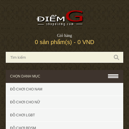
Giỏ hàng
0 sản phẩm(s) - 0 VND
CHỌN DANH MỤC
ĐỒ CHƠI CHO NAM
ĐỒ CHƠI CHO NỮ
ĐỒ CHƠI LGBT
ĐỒ CHƠI BDSM