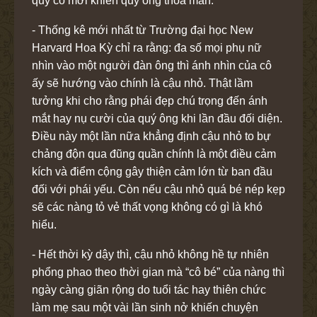
quý cô mới khiến quý ông thỏa mãn.
- Thống kê mới nhất từ Trường đại học New
Harvard Hoa Kỳ chỉ ra rằng: đa số mọi phụ nữ
nhìn vào một người đàn ông thì ánh nhìn của cô
ấy sẽ hướng vào chính là cậu nhỏ. Thật lầm
tưởng khi cho rằng phái đẹp chú trọng đến ánh
mắt hay nụ cười của quý ông khi lần đầu đối diện.
Điều này một lần nữa khẳng định cậu nhỏ to bự
chảng độn qua đũng quần chính là một điều cảm
kích và điểm cộng gây thiện cảm lớn từ ban đầu
đối với phái yếu. Còn nếu cậu nhỏ quá bé nép kẹp
sẽ các nàng tỏ vẻ thất vọng không có gì là khó
hiểu.
- Hết thời kỳ dậy thì, cậu nhỏ không hề tự nhiên
phổng phao theo thời gian mà “cô bé” của nàng thì
ngày càng giãn rộng do tuổi tác hay thiên chức
làm mẹ sau một vài lần sinh nở khiến chuyện