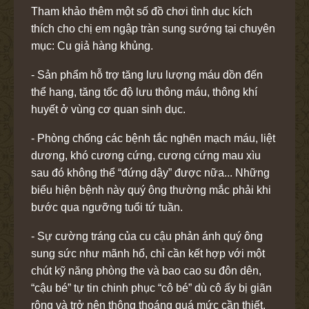
Tham khảo thêm một số đồ chơi tình dục kích
thích cho chị em ngập tràn sung sướng tại chuyên
mục: Cu giả hàng khủng.
- Sản phẩm hỗ trợ tăng lưu lượng máu dồn đến
thể hang, tăng tốc độ lưu thông máu, thông khí
huyết ở vùng cơ quan sinh dục.
- Phòng chống các bệnh tắc nghẽn mạch máu, liệt
dương, khó cương cứng, cương cứng mau xìu
sau đó không thể “đứng dậy” được nữa... Những
biểu hiện bệnh này quý ông thường mắc phải khi
bước qua ngưỡng tuổi tứ tuần.
- Sự cường tráng của cu cậu phản ánh quý ông
sung sức như mãnh hổ, chỉ cần kết hợp với một
chút kỹ năng phòng the và bao cao su đôn dên,
“cậu bé” tự tin chinh phục “cô bé” dù cô ấy bị giãn
rộng và trở nên thông thoáng quá mức cần thiết.