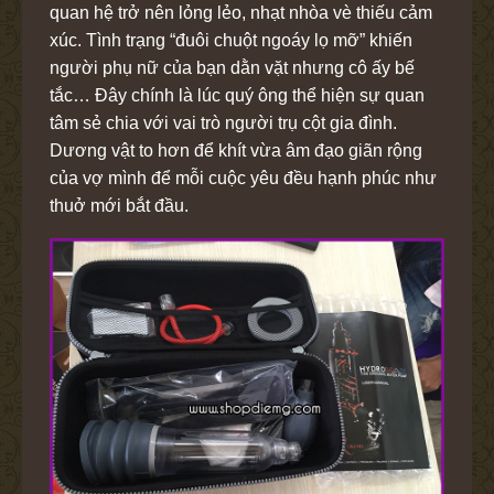
quan hệ trở nên lỏng lẻo, nhạt nhòa vè thiếu cảm
xúc. Tình trạng “đuôi chuột ngoáy lọ mỡ” khiến
người phụ nữ của bạn dằn vặt nhưng cô ấy bế
tắc… Đây chính là lúc quý ông thể hiện sự quan
tâm sẻ chia với vai trò người trụ cột gia đình.
Dương vật to hơn để khít vừa âm đạo giãn rộng
của vợ mình để mỗi cuộc yêu đều hạnh phúc như
thuở mới bắt đầu.