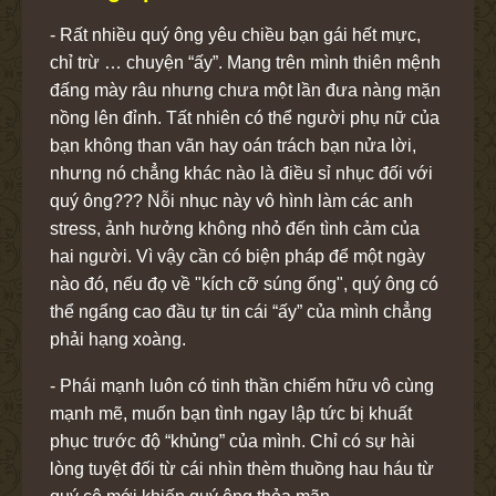
- Rất nhiều quý ông yêu chiều bạn gái hết mực,
chỉ trừ … chuyện “ấy”. Mang trên mình thiên mệnh
đấng mày râu nhưng chưa một lần đưa nàng mặn
nồng lên đỉnh. Tất nhiên có thể người phụ nữ của
bạn không than vãn hay oán trách bạn nửa lời,
nhưng nó chẳng khác nào là điều sỉ nhục đối với
quý ông??? Nỗi nhục này vô hình làm các anh
stress, ảnh hưởng không nhỏ đến tình cảm của
hai người. Vì vậy cần có biện pháp để một ngày
nào đó, nếu đọ về "kích cỡ súng ống", quý ông có
thể ngẩng cao đầu tự tin cái “ấy” của mình chẳng
phải hạng xoàng.
- Phái mạnh luôn có tinh thần chiếm hữu vô cùng
mạnh mẽ, muốn bạn tình ngay lập tức bị khuất
phục trước độ “khủng” của mình. Chỉ có sự hài
lòng tuyệt đối từ cái nhìn thèm thuồng hau háu từ