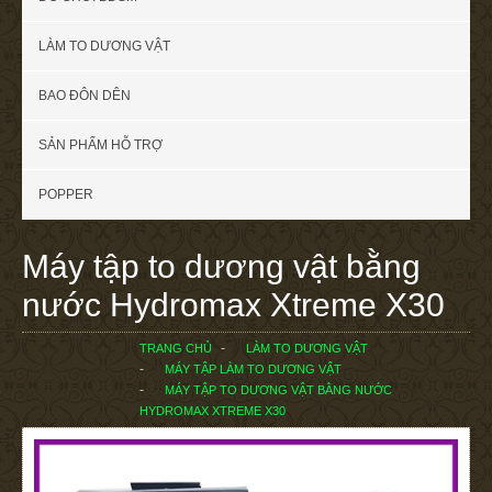
LÀM TO DƯƠNG VẬT
BAO ĐÔN DÊN
SẢN PHẨM HỖ TRỢ
POPPER
Máy tập to dương vật bằng
nước Hydromax Xtreme X30
TRANG CHỦ
LÀM TO DƯƠNG VẬT
MÁY TẬP LÀM TO DƯƠNG VẬT
MÁY TẬP TO DƯƠNG VẬT BẰNG NƯỚC
HYDROMAX XTREME X30