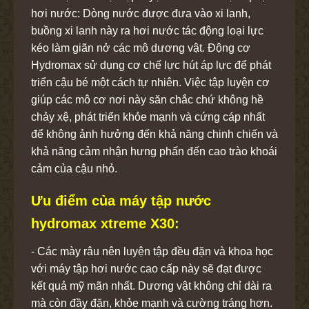
hơi nước: Dòng nước được đưa vào xi lanh,
buồng xi lanh này ra hơi nước tác động loại lực
kéo làm giãn nở các mô dương vật. Động cơ
Hydromax sử dụng cơ chế lực hút áp lực để phát
triển cậu bé một cách tự nhiên. Việc tập luyện cơ
giúp các mô cơ nơi này săn chắc chứ không hề
chảy xệ, phát triển khỏe mạnh và cứng cáp nhất
để không ảnh hưởng đến khả năng chinh chiến và
khả năng cảm nhận hưng phấn đến cao trào khoái
cảm của cậu nhỏ.
Ưu điểm của máy tập nước
hydromax xtreme X30:
- Các mày râu nên luyện tập đều đặn và khoa học
với máy tập hơi nước cao cấp này sẽ đạt được
kết quả mỹ mãn nhất. Dương vật không chỉ dài ra
mà còn đầy đặn, khỏe mạnh và cường tráng hơn.