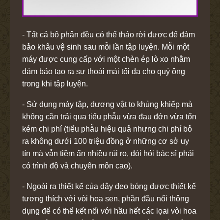
- Tất cả bộ phận đều có thể tháo rời được để đảm
bảo khâu vệ sinh sau mỗi lần tập luyện. Mỗi một
máy được cung cấp với một chèn ép lò xo nhằm
đảm bảo tạo ra sự thoải mái tối đa cho quý ông
trong khi tập luyện.
- Sử dụng máy tập, dương vật to khủng khiếp mà
không cần trải qua tiểu phẫu vừa đau đớn vừa tốn
kém chi phí (tiểu phẫu hiệu quả nhưng chi phí bỏ
ra không dưới 100 triệu đồng ở những cơ sở uy
tín mà vẫn tiềm ẩn nhiều rủi ro, đòi hỏi bác sĩ phải
có trình độ và chuyên môn cao).
- Ngoài ra thiết kế của dây đeo bóng được thiết kế
tương thích với vòi hoa sen, phần đầu nối thông
dụng để có thể kết nối với hầu hết các lọai vòi hoa