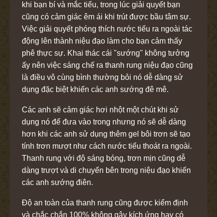
khi bạn bí và mắc tiểu, trong lúc giải quyết bạn
cũng có cảm giác êm ái khi trút được bầu tâm sự.
Việc giải quyết phóng thích nước tiểu ra ngoài tác
động lên thành niệu đạo làm cho bạn cảm thấy
phê thực sự. Khai thác cái "sướng" không tưởng
ấy nên việc sáng chế ra thanh rung niệu đạo cũng
là điều vô cùng bình thường bỏi nó dễ dàng sử
dụng đặc biệt khiến các anh sướng đê mê.
Các anh sẽ cảm giác hơi nhột một chút khi sử
dụng nó để đưa vào trong nhưng nó sẽ dễ dàng
hơn khi các anh sử dụng thêm gel bôi trơn sẽ tạo
tính trơn mượt như cách nước tiểu thoát ra ngoài.
Thanh rung với độ sáng bóng, trơn mịn cũng dễ
dàng trượt và di chuyển bên trong niệu đạo khiến
các anh sướng điên.
Độ an toàn của thanh rung cũng được kiểm định
và chắc chắn 100% không gây kích ứng hay có