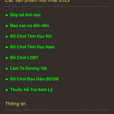
Các sản phẩm mới nhất 2023
► Búp bê tình dục
► Bao cao su đôn dên
► Đồ Chơi Tình Dục Nữ
► Đồ Chơi Tình Dục Nam
► Đồ Chơi LGBT
► Làm To Dương Vật
► Đồ Chơi Bạo Dâm BDSM
► Thuốc Hỗ Trợ Sinh Lý
Thông tin