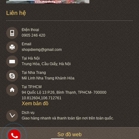
Liên hệ
Điện thoại
0905 246 420
Email
shopdiemg@gmail.com
Tại Hà Nội
Trung Hòa, Cầu Giấy, Hà Nội
Tại Nha Trang
Mê Linh Nha Trang Khánh Hòa
Tại TP.HCM
94 Quốc Lộ 13 P.26
,
Bình Thạnh
,
TPHCM
-
700000
10.812604
,
106.712761
Xem bản đồ
Dịch vụ

Giao hàng nhanh và thanh toán tận nơi trên toàn quốc.
Sơ đồ web