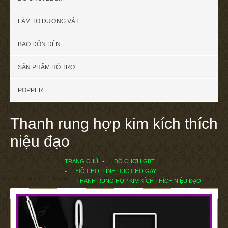
LÀM TO DƯƠNG VẬT
BAO ĐÔN DÊN
SẢN PHẨM HỖ TRỢ
POPPER
Thanh rung hợp kim kích thích
niệu đạo
TRANG CHỦ
ĐỒ CHƠI LGBT
ĐỒ CHƠI TÌNH DỤC CHO GAY
THANH RUNG HỢP KIM KÍCH THÍCH NIỆU ĐẠO