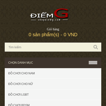
Giỏ hàng
0 sản phẩm(s) - 0 VND
CHỌN DANH MỤC
ĐỒ CHƠI CHO NAM
ĐỒ CHƠI CHO NỮ
ĐỒ CHƠI LGBT
ĐỒ CHƠI BDSM