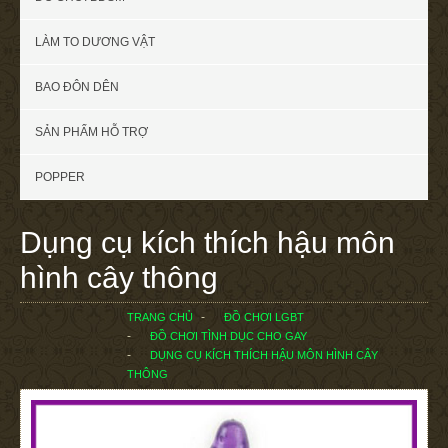
LÀM TO DƯƠNG VẬT
BAO ĐÔN DÊN
SẢN PHẨM HỖ TRỢ
POPPER
Dụng cụ kích thích hậu môn
hình cây thông
TRANG CHỦ
ĐỒ CHƠI LGBT
ĐỒ CHƠI TÌNH DỤC CHO GAY
DỤNG CỤ KÍCH THÍCH HẬU MÔN HÌNH CÂY
THÔNG