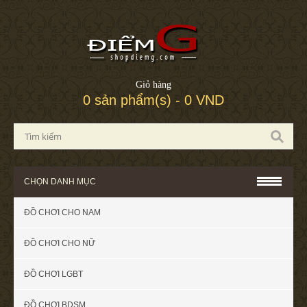
Giỏ hàng
0 sản phẩm(s) - 0 VND
CHỌN DANH MỤC
ĐỒ CHƠI CHO NAM
ĐỒ CHƠI CHO NỮ
ĐỒ CHƠI LGBT
ĐỒ CHƠI BDSM