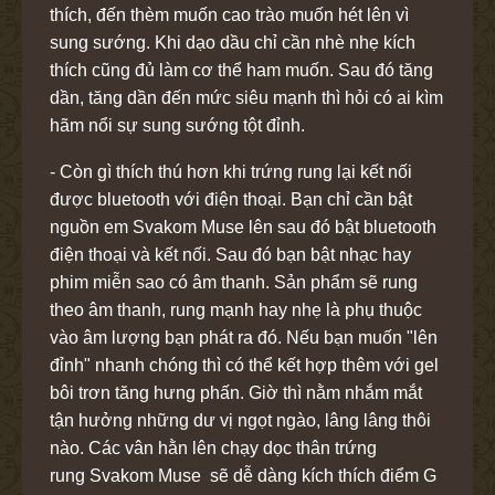
thích, đến thèm muốn cao trào muốn hét lên vì
sung sướng. Khi dạo dầu chỉ cần nhè nhẹ kích
thích cũng đủ làm cơ thể ham muốn. Sau đó tăng
dần, tăng dần đến mức siêu mạnh thì hỏi có ai kìm
hãm nổi sự sung sướng tột đỉnh.
- Còn gì thích thú hơn khi trứng rung lại kết nối
được bluetooth với điện thoại. Bạn chỉ cần bật
nguồn em Svakom Muse lên sau đó bật bluetooth
điện thoại và kết nối. Sau đó bạn bật nhạc hay
phim miễn sao có âm thanh. Sản phẩm sẽ rung
theo âm thanh, rung mạnh hay nhẹ là phụ thuộc
vào âm lượng bạn phát ra đó. Nếu bạn muốn "lên
đỉnh" nhanh chóng thì có thể kết hợp thêm với gel
bôi trơn tăng hưng phấn. Giờ thì nằm nhắm mắt
tận hưởng những dư vị ngọt ngào, lâng lâng thôi
nào. Các vân hằn lên chạy dọc thân trứng
rung Svakom Muse sẽ dễ dàng kích thích điểm G