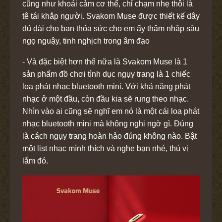
cũng như khoái cảm cơ thể, chỉ chạm nhẹ thôi là
tê tái khắp người. Svakom Muse được thiết kế dây
đủ dài cho bạn thỏa sức cho em ấy thâm nhập sâu
ngọ nguậy, tinh nghịch trong âm đạo
- Và đặc biệt hơn thế nữa là Svakom Muse là 1
sản phẩm đồ chơi tình dục ngụy trang là 1 chiếc
loa phát nhạc bluetooth mini. Với khả năng phát
nhạc ở một đầu, còn đầu kia sẽ rung theo nhạc.
Nhìn vào ai cũng sẽ nghĩ em nó là một cái loa phát
nhạc bluetooth mini mà không nghi ngờ gì. Đúng
là cách ngụy trang hoàn hảo đúng không nào. Bật
một list nhạc mình thích và nghe bạn nhé, thú vị
lắm đó.