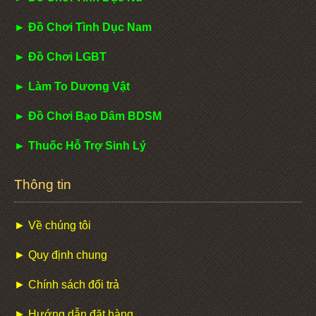
► Đồ Chơi Tình Dục Nam
► Đồ Chơi LGBT
► Làm To Dương Vật
► Đồ Chơi Bạo Dâm BDSM
► Thuốc Hỗ Trợ Sinh Lý
Thông tin
► Về chúng tôi
► Quy định chung
► Chính sách đổi trả
► Hướng dẫn đặt hàng