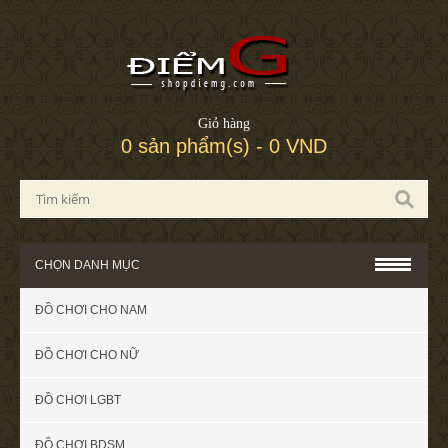
Giỏ hàng
0 sản phẩm(s) - 0 VND
CHỌN DANH MỤC
ĐỒ CHƠI CHO NAM
ĐỒ CHƠI CHO NỮ
ĐỒ CHƠI LGBT
ĐỒ CHƠI BDSM