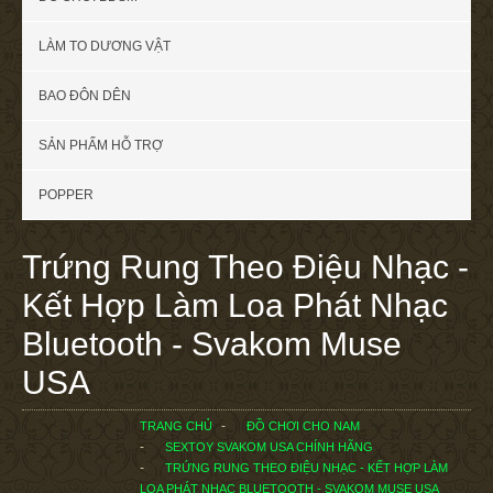
LÀM TO DƯƠNG VẬT
BAO ĐÔN DÊN
SẢN PHẨM HỖ TRỢ
POPPER
Trứng Rung Theo Điệu Nhạc -
Kết Hợp Làm Loa Phát Nhạc
Bluetooth - Svakom Muse
USA
TRANG CHỦ
ĐỒ CHƠI CHO NAM
SEXTOY SVAKOM USA CHÍNH HÃNG
TRỨNG RUNG THEO ĐIỆU NHẠC - KẾT HỢP LÀM
LOA PHÁT NHẠC BLUETOOTH - SVAKOM MUSE USA