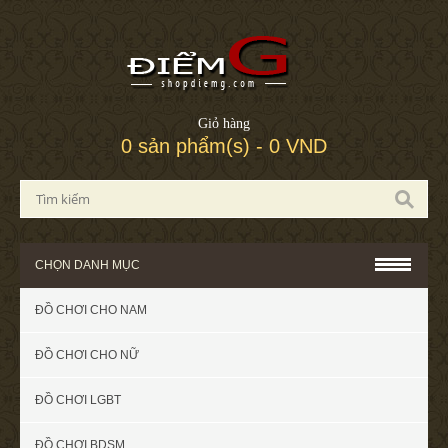
Giỏ hàng
0 sản phẩm(s) - 0 VND
CHỌN DANH MỤC
ĐỒ CHƠI CHO NAM
ĐỒ CHƠI CHO NỮ
ĐỒ CHƠI LGBT
ĐỒ CHƠI BDSM