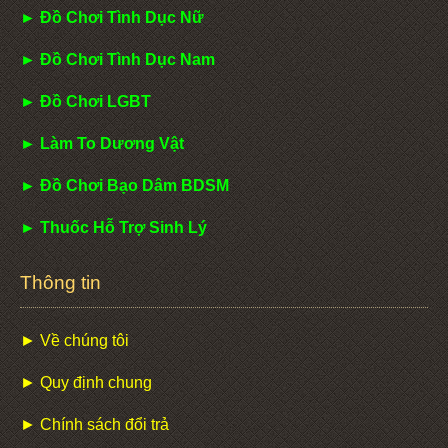
► Đồ Chơi Tình Dục Nữ
► Đồ Chơi Tình Dục Nam
► Đồ Chơi LGBT
► Làm To Dương Vật
► Đồ Chơi Bạo Dâm BDSM
► Thuốc Hỗ Trợ Sinh Lý
Thông tin
► Về chúng tôi
► Quy định chung
► Chính sách đổi trả