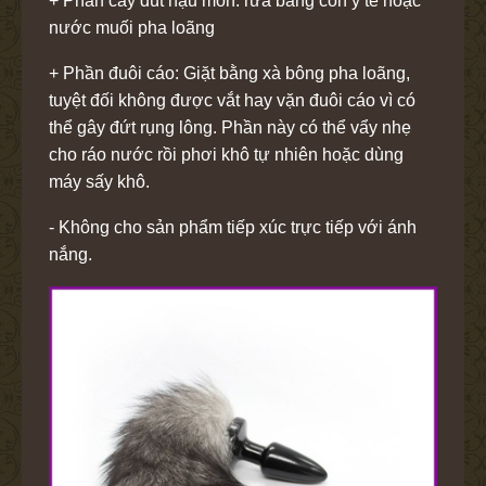
+ Phần cây đút hậu môn: rửa bằng cồn y tế hoặc
nước muối pha loãng
+ Phần đuôi cáo: Giặt bằng xà bông pha loãng,
tuyệt đối không được vắt hay vặn đuôi cáo vì có
thể gây đứt rụng lông. Phần này có thể vẩy nhẹ
cho ráo nước rồi phơi khô tự nhiên hoặc dùng
máy sấy khô.
- Không cho sản phẩm tiếp xúc trực tiếp với ánh
nắng.