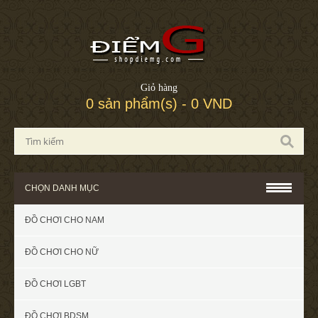
Giỏ hàng
0 sản phẩm(s) - 0 VND
CHỌN DANH MỤC
ĐỒ CHƠI CHO NAM
ĐỒ CHƠI CHO NỮ
ĐỒ CHƠI LGBT
ĐỒ CHƠI BDSM