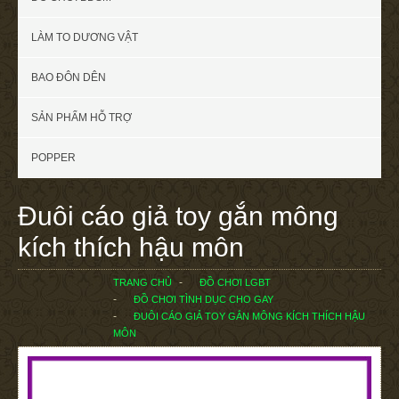
LÀM TO DƯƠNG VẬT
BAO ĐÔN DÊN
SẢN PHẨM HỖ TRỢ
POPPER
Đuôi cáo giả toy gắn mông
kích thích hậu môn
TRANG CHỦ
ĐỒ CHƠI LGBT
ĐỒ CHƠI TÌNH DỤC CHO GAY
ĐUÔI CÁO GIẢ TOY GẮN MÔNG KÍCH THÍCH HẬU
MÔN