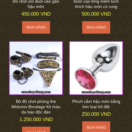
Đồ chơi sm đuôi cáo gắn
Đuôi cáo lông mềm kích
hậu môn
thích hậu môn có rung
450.000 VND
500.000 VND
Bộ đồ chơi phòng the
Phích cắm hậu môn bằng
Mistress Bondage Kit màu
kim loại hít đất
da báo độc đáo
250.000 VND
1.250.000 VND