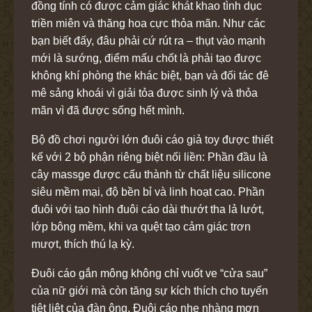
đồng tính có được cảm giác khát khao tình dục
triền miên và thăng hoa cực thỏa mãn. Như các
bạn biết đấy, đâu phải cứ rút ra – thụt vào mạnh
mới là sướng, điểm mấu chốt là phải tạo được
không khí phòng the khác biệt, bạn và đối tác đê
mê sảng khoái vì giải tỏa được sinh lý và thỏa
mãn vì đã được sống hết mình.
Bộ đồ chơi người lớn đuôi cáo giả toy
được thiết
kế với 2 bộ phận riêng biệt nối liền: Phần đầu là
cây massge được cấu thành từ chất liệu silicone
siêu mềm mại, độ bền bỉ và linh hoạt cao. Phần
đuôi với tạo hình đuôi cáo dài thướt tha lả lướt,
lớp bông mềm, khi va quệt tạo cảm giác trơn
mượt, thích thú lạ kỳ.
Đuôi cáo gắn mông
không chỉ vuốt ve “cửa sau”
của nữ giới mà còn tăng sự kích thích cho tuyến
tiệt liệt của đàn ông. Đuôi cáo nhẹ nhàng mơn