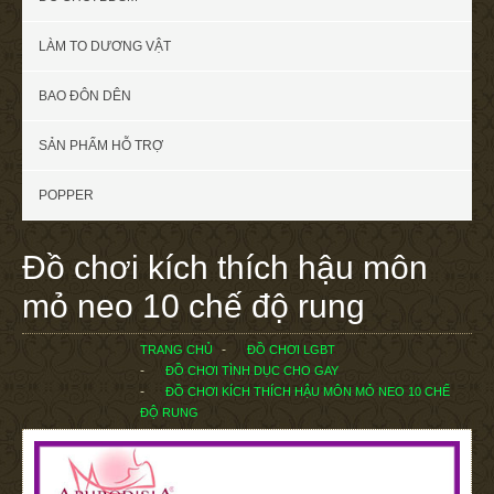
LÀM TO DƯƠNG VẬT
BAO ĐÔN DÊN
SẢN PHẨM HỖ TRỢ
POPPER
Đồ chơi kích thích hậu môn
mỏ neo 10 chế độ rung
TRANG CHỦ
ĐỒ CHƠI LGBT
ĐỒ CHƠI TÌNH DỤC CHO GAY
ĐỒ CHƠI KÍCH THÍCH HẬU MÔN MỎ NEO 10 CHẾ
ĐỘ RUNG