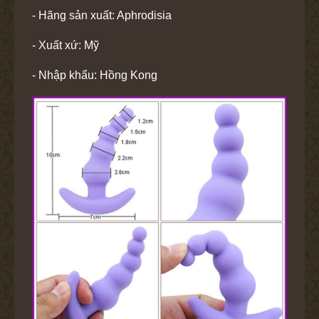
- Hãng sản xuất: Aphrodisia
- Xuất xứ: Mỹ
- Nhập khẩu: Hồng Kong