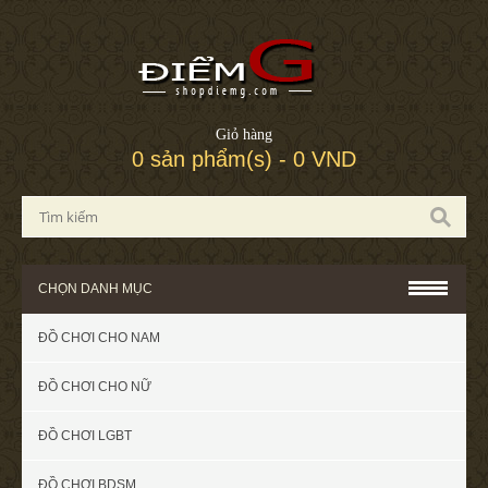
Giỏ hàng
0 sản phẩm(s) - 0 VND
CHỌN DANH MỤC
ĐỒ CHƠI CHO NAM
ĐỒ CHƠI CHO NỮ
ĐỒ CHƠI LGBT
ĐỒ CHƠI BDSM