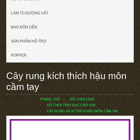
LÀM TO DƯƠNG VẬT
BAO ĐÔN DÊN
SẢN PHẨM HỖ TRỢ
POPPER
Cây rung kích thích hậu môn
cầm tay
TRANG CHỦ
ĐỒ CHƠI LGBT
ĐỒ CHƠI TÌNH DỤC CHO GAY
CÂY RUNG KÍCH THÍCH HẬU MÔN CẦM TAY