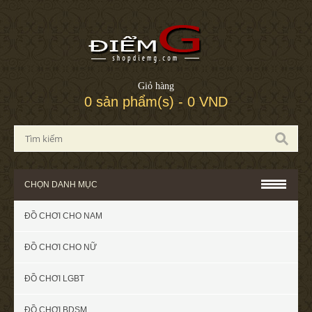
Giỏ hàng
0 sản phẩm(s) - 0 VND
CHỌN DANH MỤC
ĐỒ CHƠI CHO NAM
ĐỒ CHƠI CHO NỮ
ĐỒ CHƠI LGBT
ĐỒ CHƠI BDSM