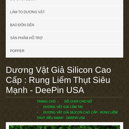
LÀM TO DƯƠNG VẬT
BAO ĐÔN DÊN
SẢN PHẨM HỖ TRỢ
POPPER
Dương Vật Giả Silicon Cao
Cấp : Rung Liếm Thụt Siêu
Mạnh - DeePin USA
TRANG CHỦ
ĐỒ CHƠI CHO NỮ
DƯƠNG VẬT GIẢ CẦM TAY
DƯƠNG VẬT GIẢ SILICON CAO CẤP : RUNG LIẾM
THỤT SIÊU MẠNH - DEEPIN USA