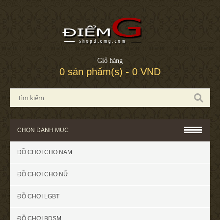
Giỏ hàng
0 sản phẩm(s) - 0 VND
CHỌN DANH MỤC
ĐỒ CHƠI CHO NAM
ĐỒ CHƠI CHO NỮ
ĐỒ CHƠI LGBT
ĐỒ CHƠI BDSM