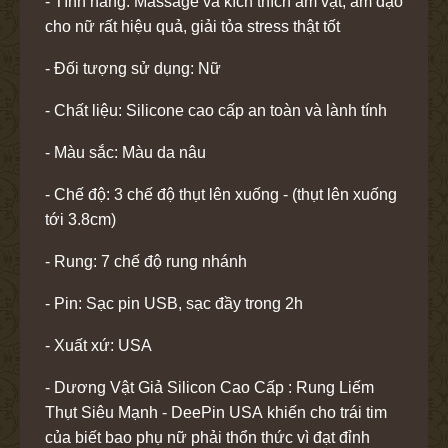
- Tính năng: Massage và kích thích âm vật, âm đạo
cho nữ rất hiệu quả, giải tỏa stress thật tốt
- Đối tượng sử dụng: Nữ
- Chất liệu: Silicone cao cấp an toàn và lành tính
- Màu sắc: Màu da nâu
- Chế độ: 3 chế độ thụt lên xuống - (thụt lên xuống
tới 3.8cm)
- Rung: 7 chế độ rung nhánh
- Pin: Sạc pin USB, sạc đầy trong 2h
- Xuất xứ: USA
- Dương Vật Giả Silicon Cao Cấp : Rung Liếm
Thụt Siêu Mạnh - DeePin USA khiến cho trái tim
của biết bao phụ nữ phải thổn thức vì đạt đỉnh