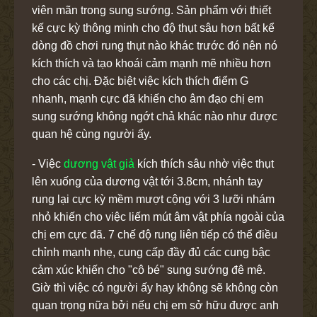
viên mãn trong sung sướng. Sản phẩm với thiết
kế cực kỳ thông minh cho độ thụt sâu hơn bất kể
dòng đồ chơi rung thụt nào khác trước đó nên nó
kích thích và tạo khoái cảm mạnh mẽ nhiều hơn
cho các chị. Đặc biệt việc kích thích điểm G
nhanh, mạnh cực đã khiến cho âm đạo chị em
sung sướng không ngớt chả khác nào như được
quan hệ cùng người ấy.
- Việc
dương vật giả
kích thích sâu nhờ việc thụt
lên xuống của dương vật tới 3.8cm, nhánh tay
rung lại cực kỳ mềm mượt cộng với 3 lưỡi nhám
nhỏ khiến cho việc liếm mút âm vật phía ngoài của
chị em cực đã. 7 chế độ rung liên tiếp có thể điều
chỉnh mạnh nhẹ, cung cấp đầy đủ các cung bậc
cảm xúc khiến cho "cô bé" sung sướng đê mê.
Giờ thì việc có người ấy hay không sẽ không còn
quan trọng nữa bởi nếu chị em sở hữu được anh