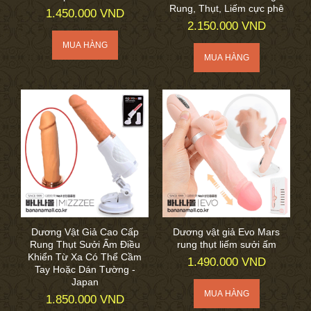
Rung, Thụt, Liếm cực phê
1.450.000 VND
2.150.000 VND
Dương Vật Giả Cao Cấp
Dương vật giả Evo Mars
Rung Thụt Sưởi Ấm Điều
rung thụt liếm sưởi ấm
Khiển Từ Xa Có Thể Cầm
1.490.000 VND
Tay Hoặc Dán Tường -
Japan
1.850.000 VND