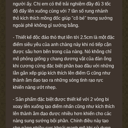
người ấy. Chị em có thể trải nghiệm đầy đủ 3 tốc
độ đẩy lên xuống cùng với 7 tần số rung nhánh
thỏ kích thích mồng đốc giúp "cô bé" trong sướng
ngoài phê không gì sướng bằng.
- Thiết kế độc đáo thò thụt lên tới 2.5cm là một đặc
điểm siêu yêu của anh chàng này khi nó tiếp cận
được sâu hơn bên trong của nàng. Nó không chỉ
mô phỏng giống y chang dương vật của đàn ông
khi cương cứng đặc biệt phần bao đầu với những
lằn gân xếp giúp kích thích lên điểm G cũng như
thành âm đạo tạo ra những sóng tình rạo rực
khiến nàng ướt nhẹp.
- Sản phẩm đặc biệt được thiết kế với 2 vòng bi
xoay lên xuống tạo điểm nhấn cũng như kích thích
lên thành âm đạo được nhiều hơn khiến cho các
nàng sung sướng bội phần. Chính điều này tạo
cho nàng nhiều cực khoái mạnh mẽ khi sử dụng