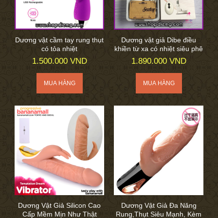
Dương vật cầm tay rung thụt
Dương vật giả Dibe điều
có tỏa nhiệt
khiền từ xa có nhiệt siêu phê
1.500.000 VND
1.890.000 VND
Dương Vật Giả Silicon Cao
Dương Vật Giả Đa Năng
Cấp Mềm Mịn Như Thật
Rung,Thụt Siêu Mạnh, Kèm