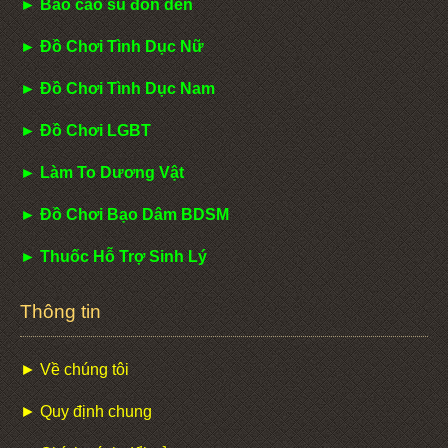
► Bao cao su đôn dên
► Đồ Chơi Tình Dục Nữ
► Đồ Chơi Tình Dục Nam
► Đồ Chơi LGBT
► Làm To Dương Vật
► Đồ Chơi Bạo Dâm BDSM
► Thuốc Hỗ Trợ Sinh Lý
Thông tin
► Về chúng tôi
► Quy định chung