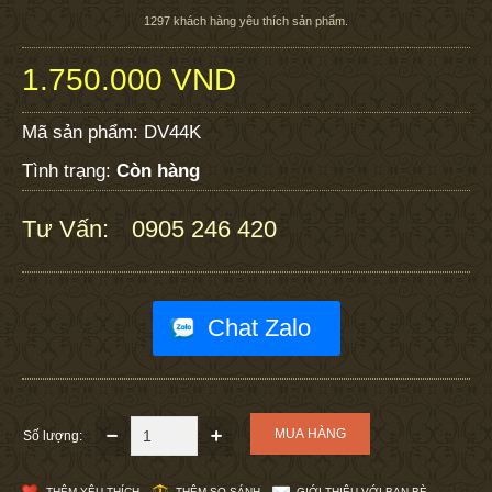
1297
khách hàng yêu thích sản phẩm.
1.750.000 VND
Mã sản phẩm:
DV44K
Tình trạng:
Còn hàng
Tư Vấn:
0905 246 420
:
Chat Zalo
Số lượng:
THÊM YÊU THÍCH
THÊM SO SÁNH
GIỚI THIỆU VỚI BẠN BÈ