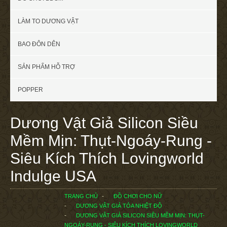
LÀM TO DƯƠNG VẬT
BAO ĐÔN DÊN
SẢN PHẨM HỖ TRỢ
POPPER
Dương Vật Giả Silicon Siều
Mềm Mịn: Thụt-Ngoáy-Rung -
Siêu Kích Thích Lovingworld
Indulge USA
TRANG CHỦ
ĐỒ CHƠI CHO NỮ
DƯƠNG VẬT GIẢ TỎA NHIỆT ĐỘ
DƯƠNG VẬT GIẢ SILICON SIỀU MỀM MỊN: THỤT-
NGOÁY-RUNG - SIÊU KÍCH THÍCH LOVINGWORLD