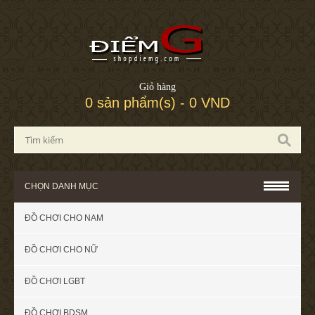
Giỏ hàng
0 sản phẩm(s) - 0 VND
CHỌN DANH MỤC
ĐỒ CHƠI CHO NAM
ĐỒ CHƠI CHO NỮ
ĐỒ CHƠI LGBT
ĐỒ CHƠI BDSM