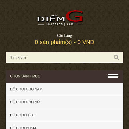
Giỏ hàng
0 sản phẩm(s) - 0 VND
CHỌN DANH MỤC
ĐỒ CHƠI CHO NAM
ĐỒ CHƠI CHO NỮ
ĐỒ CHƠI LGBT
ĐỒ CHƠI BDSM