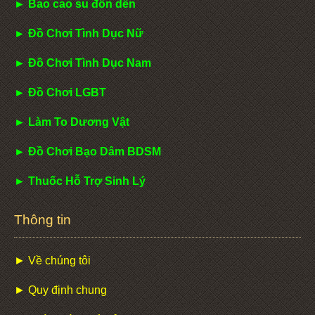
► Bao cao su đôn dên
► Đồ Chơi Tình Dục Nữ
► Đồ Chơi Tình Dục Nam
► Đồ Chơi LGBT
► Làm To Dương Vật
► Đồ Chơi Bạo Dâm BDSM
► Thuốc Hỗ Trợ Sinh Lý
Thông tin
► Về chúng tôi
► Quy định chung