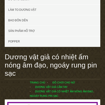
LÀM TO DƯƠNG VẬT
BAO ĐÔN DÊN
SẢN PHẨM HỖ TRỢ
POPPER
Dương vật giả có nhiệt ấm
nóng âm đạo, ngoáy rung pin
sạc
TRANG CHỦ
ĐỒ CHƠI CHO NỮ
DƯƠNG VẬT GIẢ CẦM TAY
DƯƠNG VẬT GIẢ CÓ NHIỆT ẤM NÓNG ÂM ĐẠO,
NGOÁY RUNG PIN SẠC