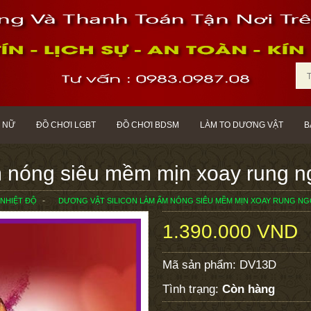
 NỮ
ĐỒ CHƠI LGBT
ĐỒ CHƠI BDSM
LÀM TO DƯƠNG VẬT
B
m nóng siêu mềm mịn xoay rung 
 NHIỆT ĐỘ
DƯƠNG VẬT SILICON LÀM ẤM NÓNG SIÊU MỀM MỊN XOAY RUNG N
1.390.000 VND
Mã sản phẩm:
DV13D
Tình trạng:
Còn hàng