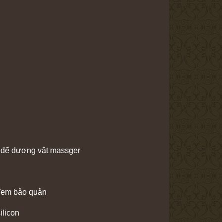
ng để dương vật massger
 đem bảo quản
ilicon