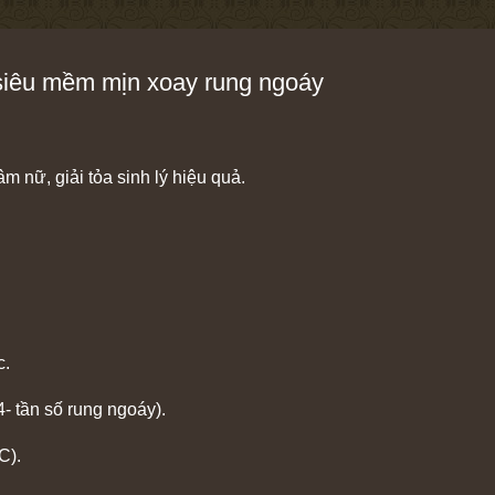
siêu mềm mịn xoay rung ngoáy
m nữ, giải tỏa sinh lý hiệu quả.
c.
- tần số rung ngoáy).
C).