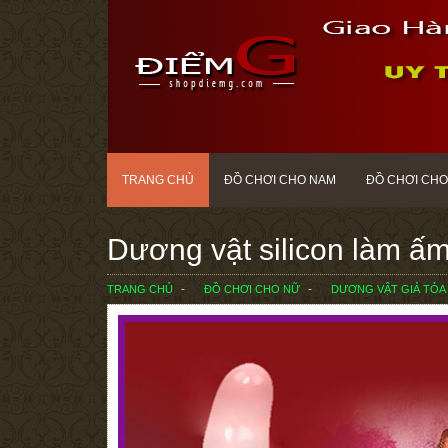
TRANG CHỦ
ĐỒ CHƠI CHO NAM
ĐỒ CHƠI CHO
Dương vật silicon làm ấ
TRANG CHỦ
ĐỒ CHƠI CHO NỮ
DƯƠNG VẬT GIẢ TỎA