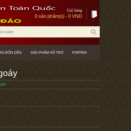
Giỏ hàng
0 sản phẩm(s) - 0 VND
AO ĐÔN DÊN
SẢN PHẨM HỖ TRỢ
POPPER
ngoáy
GOÁY