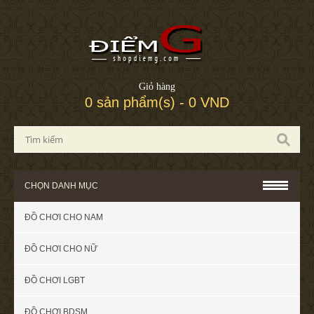
Giỏ hàng
0 sản phẩm(s) - 0 VND
CHỌN DANH MỤC
ĐỒ CHƠI CHO NAM
ĐỒ CHƠI CHO NỮ
ĐỒ CHƠI LGBT
ĐỒ CHƠI BDSM