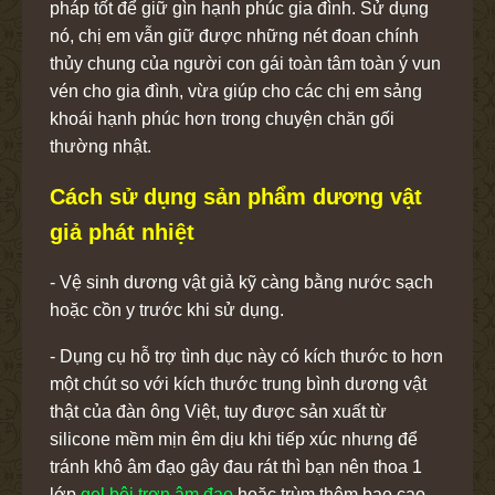
pháp tốt để giữ gìn hạnh phúc gia đình. Sử dụng
nó, chị em vẫn giữ được những nét đoan chính
thủy chung của người con gái toàn tâm toàn ý vun
vén cho gia đình, vừa giúp cho các chị em sảng
khoái hạnh phúc hơn trong chuyện chăn gối
thường nhật.
Cách sử dụng sản phẩm dương vật
giả phát nhiệt
- Vệ sinh dương vật giả kỹ càng bằng nước sạch
hoặc cồn y trước khi sử dụng.
- Dụng cụ hỗ trợ tình dục này có kích thước to hơn
một chút so với kích thước trung bình dương vật
thật của đàn ông Việt, tuy được sản xuất từ
silicone mềm mịn êm dịu khi tiếp xúc nhưng để
tránh khô âm đạo gây đau rát thì bạn nên thoa 1
lớp
gel bôi trơn âm đạo
hoặc trùm thêm bao cao