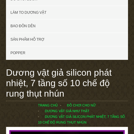
LÀM TO DƯƠNG VẬT
BAO ĐÔN DÊN
SẢN PHẨM HỖ TRỢ
POPPER
Dương vật giả silicon phát
nhiệt, 7 tầng số 10 chế độ
rung thụt nhún
TRANG CHỦ
ĐỒ CHƠI CHO NỮ
DƯƠNG VẬT GIẢ NHƯ THẬT
DƯƠNG VẬT GIẢ SILICON PHÁT NHIỆT, 7 TẦNG SỐ
10 CHẾ ĐỘ RUNG THỤT NHÚN