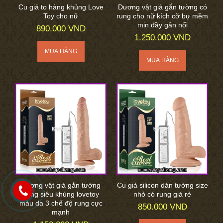
Cu giả to hàng khủng Love
Dương vật giả gắn tường có
Toy cho nữ
rung cho nữ kích cỡ bự mềm
mịn đầy gân nổi
890.000 VND
1.250.000 VND
Dương vật giả gắn tường
Cu giả silicon dán tường size
hàng siêu khủng lovetoy
nhỏ có rung giá rẻ
màu da 3 chế độ rung cực
850.000 VND
mạnh