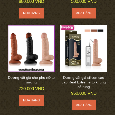
880.000 VND
500.000 VND
Dương vật giả cho phụ nữ tự
Dương vật giả silicon cao
sướng
cấp Real Extreme to khủng
có rung
720.000 VND
950.000 VND