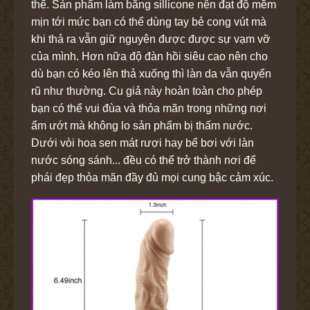
thể. Sản phẩm làm bằng sillicone nên đạt độ mềm
mịn tới mức bạn có thể dùng tay bẻ cong vút mà
khi thả ra vẫn giữ nguyên được được sự vạm vỡ
của mình. Hơn nữa độ đàn hồi siêu cao nên cho
dù bạn có kéo lên thả xuống thì làn da vẫn quyển
rũ như thường. Cu giả này hoàn toàn cho phép
bạn có thể vui đùa và thỏa mãn trong những nơi
ẩm ướt mà không lo sản phẩm bị thấm nước.
Dưới vòi hoa sen mát rượi hay bể bơi với làn
nước sóng sánh... đều có thể trở thành nơi để
phái đẹp thỏa mãn đầy đủ mọi cung bậc cảm xúc.