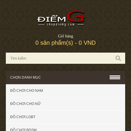
Giỏ hàng
0 sản phẩm(s) - 0 VND
CHỌN DANH MỤC
ĐỒ CHƠI CHO NAM
ĐỒ CHƠI CHO NỮ
ĐỒ CHƠI LGBT
ĐỒ CHƠI BDSM