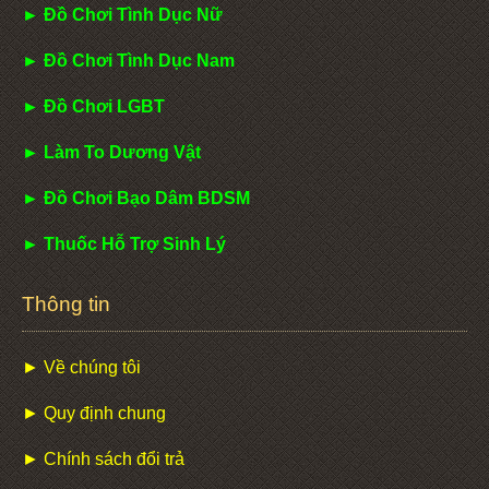
► Đồ Chơi Tình Dục Nữ
► Đồ Chơi Tình Dục Nam
► Đồ Chơi LGBT
► Làm To Dương Vật
► Đồ Chơi Bạo Dâm BDSM
► Thuốc Hỗ Trợ Sinh Lý
Thông tin
► Về chúng tôi
► Quy định chung
► Chính sách đổi trả