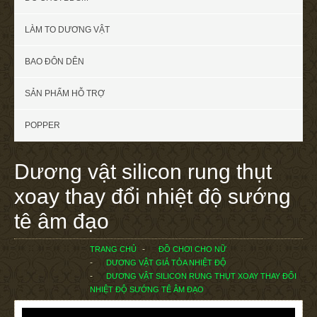
LÀM TO DƯƠNG VẬT
BAO ĐÔN DÊN
SẢN PHẨM HỖ TRỢ
POPPER
Dương vật silicon rung thụt
xoay thay đổi nhiệt độ sướng
tê âm đạo
TRANG CHỦ
ĐỒ CHƠI CHO NỮ
DƯƠNG VẬT GIẢ TỎA NHIỆT ĐỘ
DƯƠNG VẬT SILICON RUNG THỤT XOAY THAY ĐỔI
NHIỆT ĐỘ SƯỚNG TÊ ÂM ĐẠO