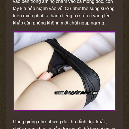
vào bên trong âm hộ chạm vào cả mồng đốc, còn
tay kia bóp mạnh vào vú. Cứ như thế sung sướng
triền miên phát ra thành tiếng ú ớ rên rỉ vang lên
khắp căn phòng không một chút ngập ngừng.
Cũng giống như những đồ chơi tình dục khác,
chiếc quần chíp có gắn dương vật hỗ trợ chị em ở