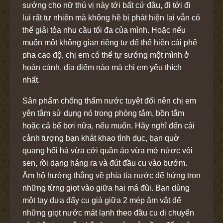
sướng cho nữ thú vị này tới bất cứ đâu, đi tới đi
lui rất tự nhiên mà không hề bị phát hiện lại vẫn có
thể giải tỏa nhu cầu tối đa của mình. Hoặc nếu
muốn một không gian riêng tư để thể hiện cái phê
pha cao độ, chị em có thể tự sướng một mình ở
hoàn cảnh, địa điểm nào mà chị em yêu thích
nhất.
Sản phẩm chống thấm nước tuyệt đối nên chị em
yên tâm sử dụng nó trong phòng tắm, bồn tắm
hoặc cả bể bơi nữa, nếu muốn. Hãy nghĩ đến cái
cảnh tượng bạn khát khao tình dục, bạn quờ
quạng hối hả vừa cởi quần áo vừa mở nứơc vòi
sen, rồi dạng háng ra và đút đầu cu vào bướm.
Âm hộ hướng thẳng về phía tia nước để hứng trọn
những từng giọt vào giữa hai má đùi. Bạn dùng
một tay đưa đẩy cu giả giữa 2 mép âm vật để
những giọt nước mát lạnh theo đầu cu di chuyển