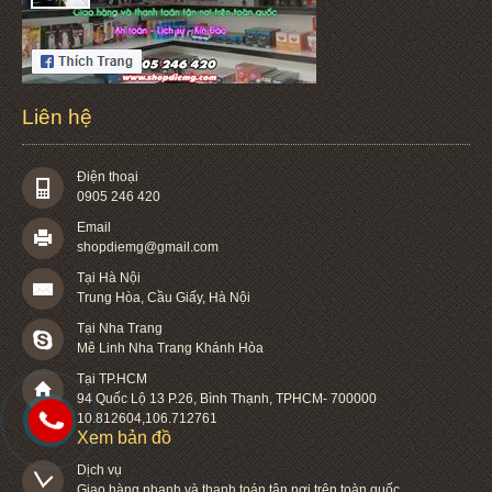
Liên hệ
Điện thoại
0905 246 420
Email
shopdiemg@gmail.com
Tại Hà Nội
Trung Hòa, Cầu Giấy, Hà Nội
Tại Nha Trang
Mê Linh Nha Trang Khánh Hòa
Tại TP.HCM
94 Quốc Lộ 13 P.26
,
Bình Thạnh
,
TPHCM
-
700000
10.812604
,
106.712761
Xem bản đồ
Dịch vụ

Giao hàng nhanh và thanh toán tận nơi trên toàn quốc.