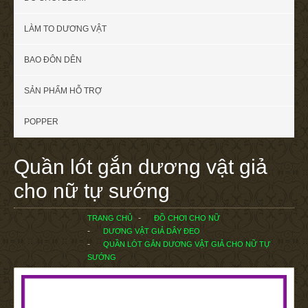
LÀM TO DƯƠNG VẬT
BAO ĐÔN DÊN
SẢN PHẨM HỖ TRỢ
POPPER
Quần lót gắn dương vật giả
cho nữ tự sướng
TRANG CHỦ
ĐỒ CHƠI CHO NỮ
DƯƠNG VẬT GIẢ DÂY ĐEO
QUẦN LÓT GẮN DƯƠNG VẬT GIẢ CHO NỮ TỰ
SƯỚNG