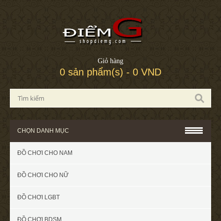
Giỏ hàng
0 sản phẩm(s) - 0 VND
CHỌN DANH MỤC
ĐỒ CHƠI CHO NAM
ĐỒ CHƠI CHO NỮ
ĐỒ CHƠI LGBT
ĐỒ CHƠI BDSM