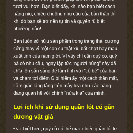
tươi vui hơn. Bạn biết đấy, khi nào bạn biết cách
nâng niu, chiều chuộng nhu cầu của bản thân thì
khi đó bạn sẽ trở nên tự tin và quyến rũ biết
nhường nào!
Bạn luôn sở hữu sản phẩm trong trạng thái cương
cứng thay vì một con cu thật xìu bất chợt hay mau
xuất tinh của nam giới. Vì vậy chỉ cần quý cô, quý
bà có nhu cầu, ngay lập tức “người hùng” này đã
chĩa lên sẵn sàng để làm tình với “cô bé” của ban
và chạm tới điểm G bí hiểm ấy một cách thân mật,
cảm giác lâng lâng trên mây tựa như các nàng
đang quan hệ với chính "nửa kia" của mình.
Lợi ích khi sử dụng quần lót có gắn
dương vật giả
Đặc biệt hơn, quý cô có thể mặc chiếc quần lót tự